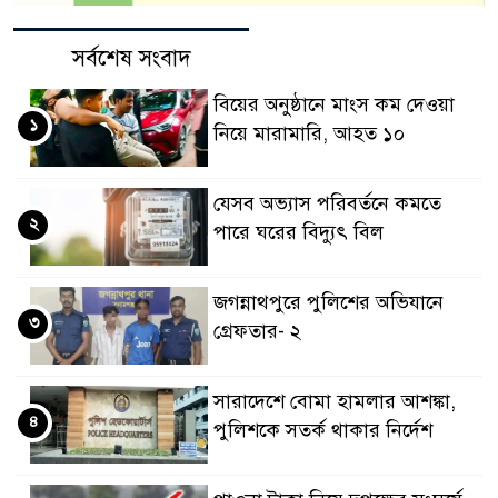
সর্বশেষ সংবাদ
বিয়ের অনুষ্ঠানে মাংস কম দেওয়া
১
নিয়ে মারামারি, আহত ১০
যেসব অভ্যাস পরিবর্তনে কমতে
২
পারে ঘরের বিদ্যুৎ বিল
জগন্নাথপুরে পুলিশের অভিযানে
৩
গ্রেফতার- ২
সারাদেশে বোমা হামলার আশঙ্কা,
৪
পুলিশকে সতর্ক থাকার নির্দেশ