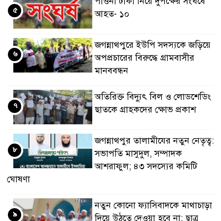
পাওনা টাকা নিয়ে দুপক্ষের সংঘর্ষে
৫
আহত- ১০
জগন্নাথপুরে ইউপি সদস্যকে জড়িয়ে
৬
অপপ্রচারের বিরুদ্ধে গ্রামবাসীর
মানববন্ধন
অতিরিক্ত বিদ্যুৎ বিল ও লোডশেডিং
৭
ছাতকে গ্রাহকদের ক্ষোভ প্রকাশ
জগন্নাথপুর তালামীযের নতুন নেতৃত্ব:
৮
সভাপতি মাসুদুল, সম্পাদক
আশরাফুল; ৪৩ সদস্যের কমিটি
ঘোষণা
নতুন কোনো ফ্যাসিবাদকে মাথাচাড়া
৯
দিয়ে উঠতে দেওয়া হবে না: ছাত্র