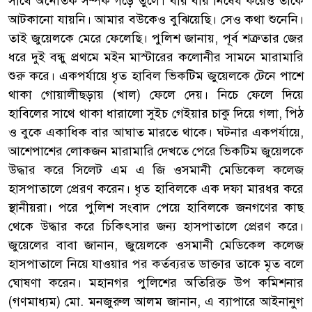
সাথে অনৈতিক সম্পর্ক গড়ে তুলে। বার বার নিষেধ করেও তাকে
আটকানো যায়নি। আমার বউকেও বুঝিয়েছি। সেও কথা শুনেনি।
তাই জুয়েলকে মেরে ফেলেছি। পুলিশ জানায়, পূর্ব শত্রুতার জের
ধরে দুই বন্ধু প্রথমে মইন মাস্টারের কলোনীর সামনে মারামারি
শুরু করে। একপর্যায়ে ধৃত হাবিল ভিকটিম জুয়েলকে টেনে পাশে
থাকা গোয়ালীছড়ায় (খাল) ফেলে দেয়। নিচে ফেলে দিয়ে
হাবিলের সাথে থাকা ধারালো সুইচ গেইয়ার চাকু দিয়ে গলা, পিঠ
ও বুকে একাধিক বার আঘাত মারতে থাকে। ঘটনার একপর্যায়ে,
আশেপাশের লোকজন মারামারি দেখতে পেরে ভিকটিম জুয়েলকে
উদ্ধার করে সিলেট এম এ জি ওসমানী মেডিকেল কলেজ
হাসপাতালে প্রেরণ করেন। ধৃত হাবিলকে এক দফা মারধর করে
স্থানীয়রা। পরে পুলিশ সংবাদ পেয়ে হাবিলকে জনগণের কাছ
থেকে উদ্ধার করে চিকিৎসার জন্য হাসপাতালে প্রেরণ করে।
জুয়েলের বাবা জানান, জুয়েলকে ওসমানী মেডিকেল কলেজ
হাসপাতালে নিয়ে যাওয়ার পর কর্তব্যরত ডাক্তার তাকে মৃত বলে
ঘোষণা করেন। মহানগর পুলিশের অতিরিক্ত উপ কমিশনার
(গণমাধ্যম) মো. মনজুরুল আলম জানান, এ ব্যাপারে আইনানুগ