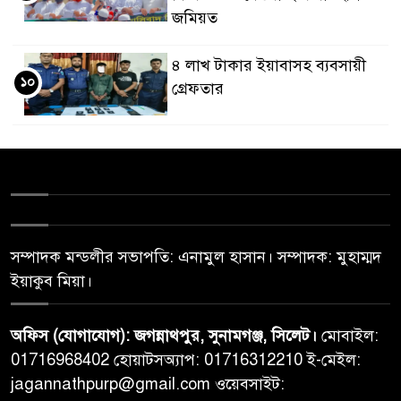
জমিয়ত
৪ লাখ টাকার ইয়াবাসহ ব্যবসায়ী
১০
গ্রেফতার
সম্পাদক মন্ডলীর সভাপতি: এনামুল হাসান। সম্পাদক: মুহাম্মদ
ইয়াকুব মিয়া।
অফিস (যোগাযোগ): জগন্নাথপুর, সুনামগঞ্জ, সিলেট।
মোবাইল:
01716968402 হোয়াটসঅ্যাপ: 01716312210 ই-মেইল:
jagannathpurp@gmail.com ওয়েবসাইট: