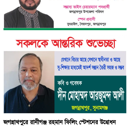
জগন্নাথপুরে রানীগঞ্জ রহমান ফিলিং স্টেশনের উদ্বোধন