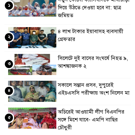
১
দিয়ে উঠতে দেওয়া হবে না: ছাত্র
জমিয়ত
৪ লাখ টাকার ইয়াবাসহ ব্যবসায়ী
২
গ্রেফতার
সিলেটে দুই বাসের সংঘর্ষে নিহত ৯,
৩
আশঙ্কাজনক ২
সকালে সন্তান প্রসব, দুপুরেই
৪
এইচএসসি পরীক্ষায় অংশ নিলেন মা
অচিরেই আওয়ামী লীগ বিএনপির
৫
সঙ্গে মিশে যাবে- এমপি নাছির
চৌধুরী