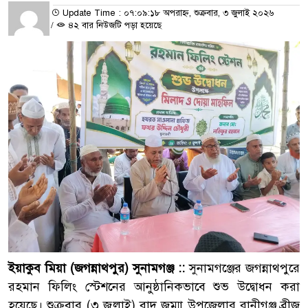
Update Time : ০৭:০৯:১৮ অপরাহ্ন, শুক্রবার, ৩ জুলাই ২০২৬
/
৪২ বার নিউজটি পড়া হয়েছে
ইয়াকুব মিয়া (জগন্নাথপুর) সুনামগঞ্জ ::
সুনামগঞ্জের জগন্নাথপুরে
রহমান ফিলিং স্টেশনের আনুষ্ঠানিকভাবে শুভ উদ্বোধন করা
হয়েছে। শুক্রবার (৩ জুলাই) বাদ জুম্মা উপজেলার রানীগঞ্জ ব্রীজ