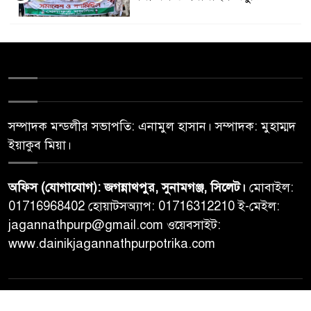
সম্পাদক মন্ডলীর সভাপতি: এনামুল হাসান। সম্পাদক: মুহাম্মদ
ইয়াকুব মিয়া।
অফিস (যোগাযোগ): জগন্নাথপুর, সুনামগঞ্জ, সিলেট।
মোবাইল:
01716968402 হোয়াটসঅ্যাপ: 01716312210 ই-মেইল:
jagannathpurp@gmail.com ওয়েবসাইট:
www.dainikjagannathpurpotrika.com
© All rights reserved © Dainikjagannathpurpotrika