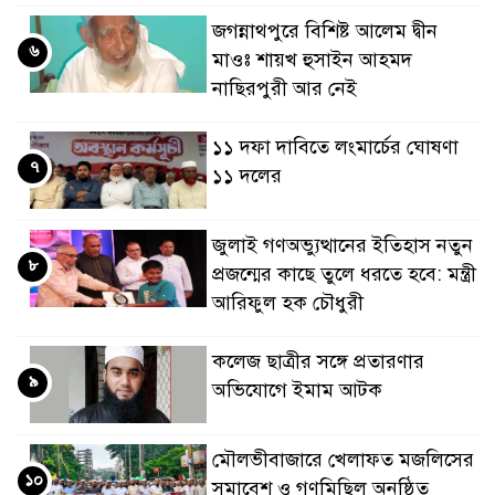
জগন্নাথপুরে বিশিষ্ট আলেম দ্বীন
৬
মাওঃ শায়খ হুসাইন আহমদ
নাছিরপুরী আর নেই
১১ দফা দাবিতে লংমার্চের ঘোষণা
৭
১১ দলের
জুলাই গণঅভ্যুত্থানের ইতিহাস নতুন
৮
প্রজন্মের কাছে তুলে ধরতে হবে: মন্ত্রী
আরিফুল হক চৌধুরী
কলেজ ছাত্রীর সঙ্গে প্রতারণার
৯
অভিযোগে ইমাম আটক
মৌলভীবাজারে খেলাফত মজলিসের
১০
সমাবেশ ও গণমিছিল অনুষ্ঠিত