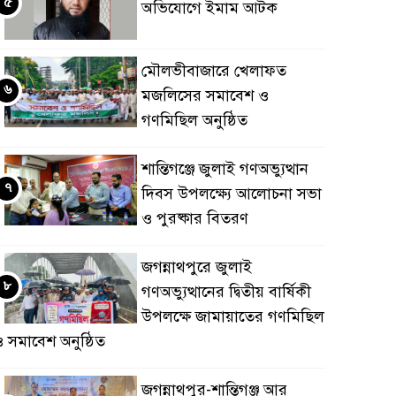
৫
অভিযোগে ইমাম আটক
মৌলভীবাজারে খেলাফত
৬
মজলিসের সমাবেশ ও
গণমিছিল অনুষ্ঠিত
শান্তিগঞ্জে জুলাই গণঅভ্যুত্থান
৭
দিবস উপলক্ষ্যে আলোচনা সভা
ও পুরষ্কার বিতরণ
জগন্নাথপুরে জুলাই
৮
গণঅভ্যুত্থানের দ্বিতীয় বার্ষিকী
উপলক্ষে জামায়াতের গণমিছিল
 সমাবেশ অনুষ্ঠিত
জগন্নাথপুর-শান্তিগঞ্জ আর