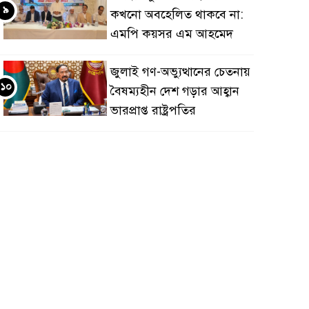
৯
কখনো অবহেলিত থাকবে না:
এমপি কয়সর এম আহমেদ
জুলাই গণ-অভ্যুত্থানের চেতনায়
১০
বৈষম্যহীন দেশ গড়ার আহ্বান
ভারপ্রাপ্ত রাষ্ট্রপতির