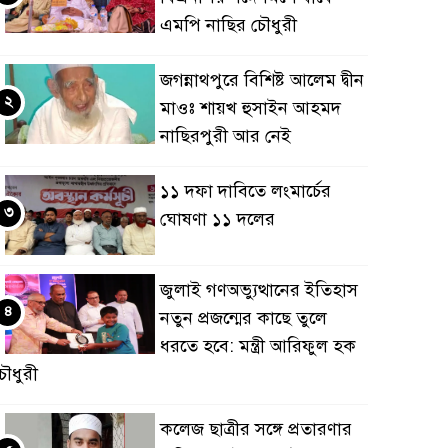
এমপি নাছির চৌধুরী
জগন্নাথপুরে বিশিষ্ট আলেম দ্বীন
২
মাওঃ শায়খ হুসাইন আহমদ
নাছিরপুরী আর নেই
১১ দফা দাবিতে লংমার্চের
৩
ঘোষণা ১১ দলের
জুলাই গণঅভ্যুত্থানের ইতিহাস
৪
নতুন প্রজন্মের কাছে তুলে
ধরতে হবে: মন্ত্রী আরিফুল হক
ৌধুরী
কলেজ ছাত্রীর সঙ্গে প্রতারণার