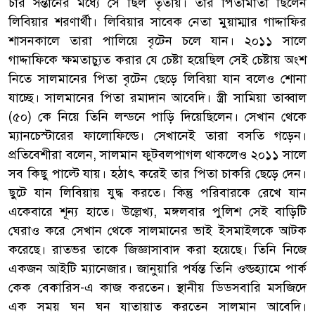
চার সন্তানের মধ্যে সে ছিল তৃতীয়। তার পিতামাতা ছিলেন
লিবিয়ার শরণার্থী। লিবিয়ার সাবেক নেতা মুয়াম্মার গাদ্দাফির
শাসনকালে তারা পালিয়ে বৃটেন চলে যান। ২০১১ সালে
গাদ্দাফিকে ক্ষমতাচ্যুত করার যে চেষ্টা হয়েছিল সেই চেষ্টায় অংশ
নিতে সালমানের পিতা বৃটেন ছেড়ে লিবিয়া যান বলেও শোনা
যাচ্ছে। সালমানের পিতা রমাদান আবেদি। স্ত্রী সামিয়া তাব্বাল
(৫০) কে নিয়ে তিনি লন্ডনে পাড়ি দিয়েছিলেন। সেখান থেকে
ম্যানচেস্টারের ফালোফিল্ডে। সেখানেই তারা বসতি গড়েন।
প্রতিবেশীরা বলেন, সালমান ফুটবলপাগল থাকলেও ২০১১ সালে
সব কিছু পাল্টে যায়। হঠাৎ করেই তার পিতা চাকরি ছেড়ে দেন।
ছুটে যান লিবিয়ায় যুদ্ধ করতে। কিন্তু পরিবারকে রেখে যান
একেবারে শূন্য হাতে। উল্লেখ্য, মঙ্গলবার পুলিশ সেই বাড়িটি
ঘেরাও করে সেখান থেকে সালমানের ভাই ইসমাইলকে আটক
করেছে। রাতভর তাকে জিজ্ঞাসাবাদ করা হয়েছে। তিনি নিজে
একজন আইটি ম্যানেজার। জানুয়ারি পর্যন্ত তিনি ওল্ডহ্যামে পার্ক
কেক বেকারিস-এ কাজ করতেন। স্থানীয় ডিডসবারি মসজিদে
এক সময় ঘন ঘন যাতায়াত করতেন সালমান আবেদি।