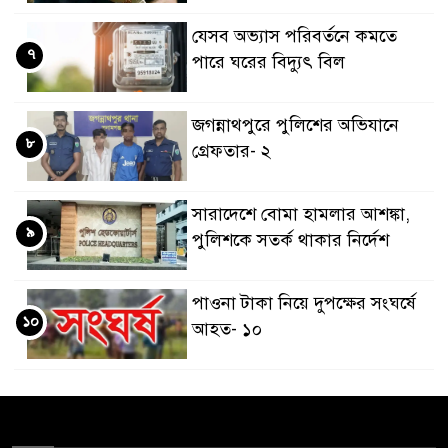
যেসব অভ্যাস পরিবর্তনে কমতে
৭
পারে ঘরের বিদ্যুৎ বিল
জগন্নাথপুরে পুলিশের অভিযানে
৮
গ্রেফতার- ২
সারাদেশে বোমা হামলার আশঙ্কা,
৯
পুলিশকে সতর্ক থাকার নির্দেশ
পাওনা টাকা নিয়ে দুপক্ষের সংঘর্ষে
১০
আহত- ১০