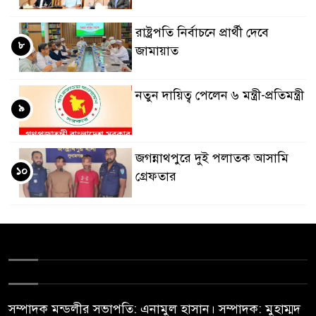
রাষ্ট্রপতি নির্বাচনে প্রার্থী দেবে
৮
জামায়াত
নতুন দায়িত্ব পেলেন ৬ মন্ত্রী-প্রতিমন্ত্রী
৯
জগন্নাথপুরে দুই পলাতক আসামি
১০
গ্রেফতার
সম্পাদক মন্ডলীর সভাপতি: এনামুল হাসান। সম্পাদক: মুহাম্মদ