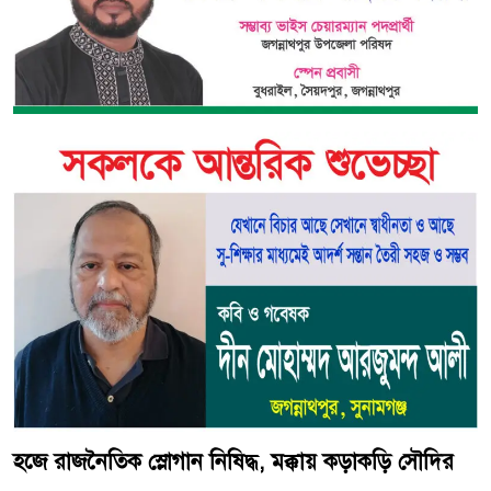
হজে রাজনৈতিক স্লোগান নিষিদ্ধ, মক্কায় কড়াকড়ি সৌদির