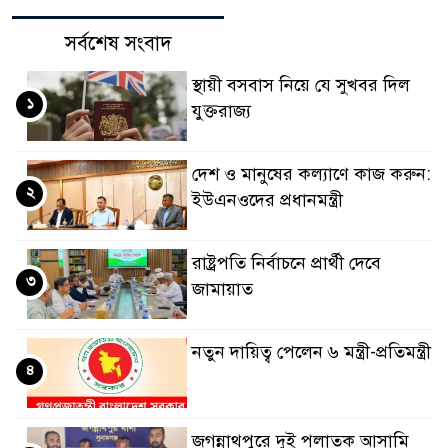
সর্বশেষ সংবাদ
স্থায়ী বসবাস নিয়ে যে সুখবর দিল
১
যুক্তরাজ্য
দেশ ও মানুষের কল্যাণে কাজ করুন:
২
ইউএনওদের প্রধানমন্ত্রী
রাষ্ট্রপতি নির্বাচনে প্রার্থী দেবে
৩
জামায়াত
নতুন দায়িত্ব পেলেন ৬ মন্ত্রী-প্রতিমন্ত্রী
৪
জগন্নাথপুরে দুই পলাতক আসামি