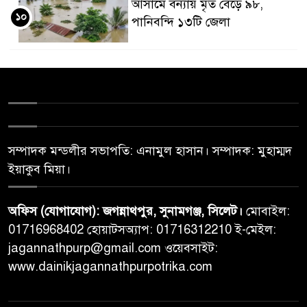
আসামে বন্যায় মৃত বেড়ে ৯৮,
১০
পানিবন্দি ১৩টি জেলা
সম্পাদক মন্ডলীর সভাপতি: এনামুল হাসান। সম্পাদক: মুহাম্মদ
ইয়াকুব মিয়া।
অফিস (যোগাযোগ): জগন্নাথপুর, সুনামগঞ্জ, সিলেট।
মোবাইল:
01716968402 হোয়াটসঅ্যাপ: 01716312210 ই-মেইল:
jagannathpurp@gmail.com ওয়েবসাইট:
www.dainikjagannathpurpotrika.com