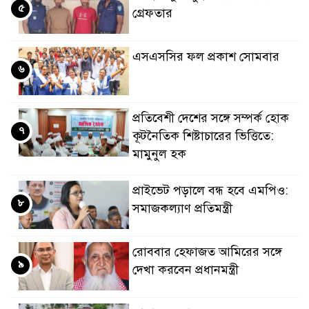
৫
গ্রেফতার
এসএসসির ফল প্রকাশ সোমবার
৬
প্রতিবেশী দেশের সঙ্গে সম্পর্ক হোক
৭
কূটনৈতিক শিষ্টাচারের ভিত্তিতে:
মামুনুল হক
প্রাইভেট পড়ালে বন্ধ হবে এমপিও:
৮
সমাজকল্যাণ প্রতিমন্ত্রী
রোববার হেফাজত আমিরের সঙ্গে
৯
দেখা করবেন প্রধানমন্ত্রী