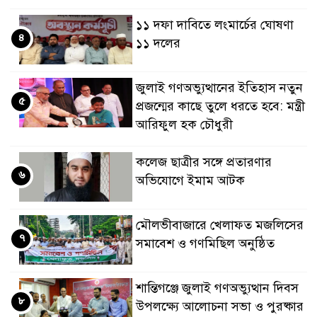
১১ দফা দাবিতে লংমার্চের ঘোষণা
৪
১১ দলের
জুলাই গণঅভ্যুত্থানের ইতিহাস নতুন
৫
প্রজন্মের কাছে তুলে ধরতে হবে: মন্ত্রী
আরিফুল হক চৌধুরী
কলেজ ছাত্রীর সঙ্গে প্রতারণার
৬
অভিযোগে ইমাম আটক
মৌলভীবাজারে খেলাফত মজলিসের
৭
সমাবেশ ও গণমিছিল অনুষ্ঠিত
শান্তিগঞ্জে জুলাই গণঅভ্যুত্থান দিবস
৮
উপলক্ষ্যে আলোচনা সভা ও পুরষ্কার