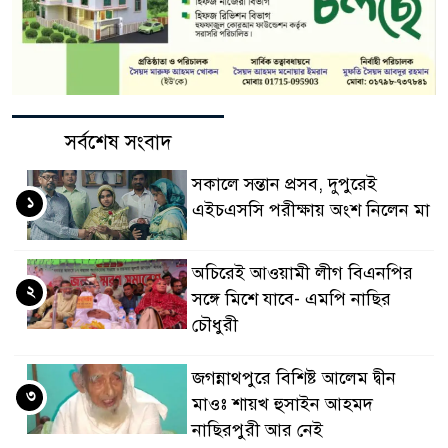
সর্বশেষ সংবাদ
সকালে সন্তান প্রসব, দুপুরেই
১
এইচএসসি পরীক্ষায় অংশ নিলেন মা
অচিরেই আওয়ামী লীগ বিএনপির
২
সঙ্গে মিশে যাবে- এমপি নাছির
চৌধুরী
জগন্নাথপুরে বিশিষ্ট আলেম দ্বীন
৩
মাওঃ শায়খ হুসাইন আহমদ
নাছিরপুরী আর নেই