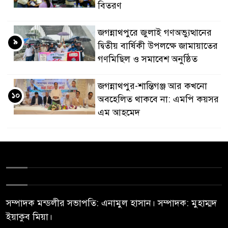
বিতরণ
জগন্নাথপুরে জুলাই গণঅভ্যুত্থানের
৯
দ্বিতীয় বার্ষিকী উপলক্ষে জামায়াতের
গণমিছিল ও সমাবেশ অনুষ্ঠিত
জগন্নাথপুর-শান্তিগঞ্জ আর কখনো
১০
অবহেলিত থাকবে না: এমপি কয়সর
এম আহমেদ
সম্পাদক মন্ডলীর সভাপতি: এনামুল হাসান। সম্পাদক: মুহাম্মদ
ইয়াকুব মিয়া।