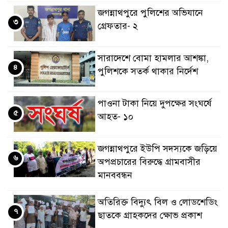
জগন্নাথপুরে পুলিশের অভিযানে
৩
গ্রেফতার- ২
সারাদেশে বোমা হামলার আশঙ্কা,
৪
পুলিশকে সতর্ক থাকার নির্দেশ
পাওনা টাকা নিয়ে দুপক্ষের সংঘর্ষে
৫
আহত- ১০
জগন্নাথপুরে ইউপি সদস্যকে জড়িয়ে
৬
অপপ্রচারের বিরুদ্ধে গ্রামবাসীর
মানববন্ধন
অতিরিক্ত বিদ্যুৎ বিল ও লোডশেডিং
৭
ছাতকে গ্রাহকদের ক্ষোভ প্রকাশ