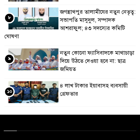
জগন্নাথপুর তালামীযের নতুন নেতৃত্ব:
৮
সভাপতি মাসুদুল, সম্পাদক
আশরাফুল; ৪৩ সদস্যের কমিটি
ঘোষণা
নতুন কোনো ফ্যাসিবাদকে মাথাচাড়া
৯
দিয়ে উঠতে দেওয়া হবে না: ছাত্র
জমিয়ত
৪ লাখ টাকার ইয়াবাসহ ব্যবসায়ী
১০
গ্রেফতার