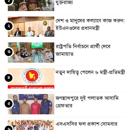
যুক্তরাজ্য
দেশ ও মানুষের কল্যাণে কাজ করুন:
২
ইউএনওদের প্রধানমন্ত্রী
রাষ্ট্রপতি নির্বাচনে প্রার্থী দেবে
৩
জামায়াত
নতুন দায়িত্ব পেলেন ৬ মন্ত্রী-প্রতিমন্ত্রী
৪
জগন্নাথপুরে দুই পলাতক আসামি
৫
গ্রেফতার
এসএসসির ফল প্রকাশ সোমবার
৬