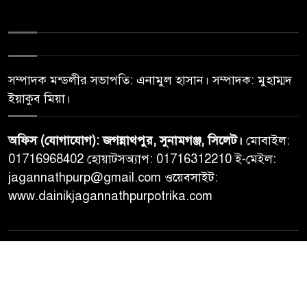
সম্পাদক মন্ডলীর সভাপতি: এনামুল হাসান। সম্পাদক: মুহাম্মদ
ইয়াকুব মিয়া।
অফিস (যোগাযোগ): জগন্নাথপুর, সুনামগঞ্জ, সিলেট।
মোবাইল:
01716968402 হোয়াটসঅ্যাপ: 01716312210 ই-মেইল:
jagannathpurp@gmail.com ওয়েবসাইট:
www.dainikjagannathpurpotrika.com
© All rights reserved © Dainikjagannathpurpotrika