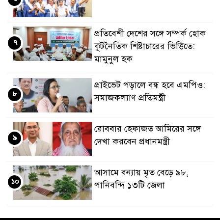
প্রতিবেশী দেশের সঙ্গে সম্পর্ক হোক
৭
কূটনৈতিক শিষ্টাচারের ভিত্তিতে:
মামুনুল হক
প্রাইভেট পড়ালে বন্ধ হবে এমপিও:
৮
সমাজকল্যাণ প্রতিমন্ত্রী
রোববার হেফাজত আমিরের সঙ্গে
৯
দেখা করবেন প্রধানমন্ত্রী
আসামে বন্যায় মৃত বেড়ে ৯৮,
১০
পানিবন্দি ১৩টি জেলা