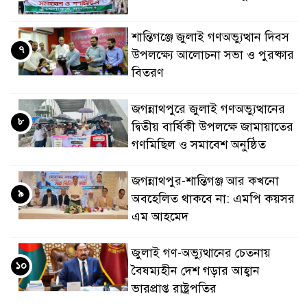
শান্তিগঞ্জে জুলাই গণঅভ্যুত্থান দিবস
৭
উপলক্ষ্যে আলোচনা সভা ও পুরষ্কার
বিতরণ
জগন্নাথপুরে জুলাই গণঅভ্যুত্থানের
৮
দ্বিতীয় বার্ষিকী উপলক্ষে জামায়াতের
গণমিছিল ও সমাবেশ অনুষ্ঠিত
জগন্নাথপুর-শান্তিগঞ্জ আর কখনো
৯
অবহেলিত থাকবে না: এমপি কয়সর
এম আহমেদ
জুলাই গণ-অভ্যুত্থানের চেতনায়
১০
বৈষম্যহীন দেশ গড়ার আহ্বান
ভারপ্রাপ্ত রাষ্ট্রপতির