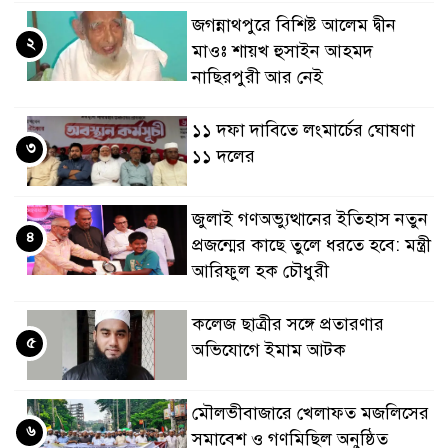
জগন্নাথপুরে বিশিষ্ট আলেম দ্বীন
২
মাওঃ শায়খ হুসাইন আহমদ
নাছিরপুরী আর নেই
১১ দফা দাবিতে লংমার্চের ঘোষণা
৩
১১ দলের
জুলাই গণঅভ্যুত্থানের ইতিহাস নতুন
৪
প্রজন্মের কাছে তুলে ধরতে হবে: মন্ত্রী
আরিফুল হক চৌধুরী
কলেজ ছাত্রীর সঙ্গে প্রতারণার
৫
অভিযোগে ইমাম আটক
মৌলভীবাজারে খেলাফত মজলিসের
৬
সমাবেশ ও গণমিছিল অনুষ্ঠিত