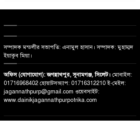
সম্পাদক মন্ডলীর সভাপতি: এনামুল হাসান। সম্পাদক: মুহাম্মদ
ইয়াকুব মিয়া।
অফিস (যোগাযোগ): জগন্নাথপুর, সুনামগঞ্জ, সিলেট।
মোবাইল:
01716968402 হোয়াটসঅ্যাপ: 01716312210 ই-মেইল:
jagannathpurp@gmail.com ওয়েবসাইট:
www.dainikjagannathpurpotrika.com
© All rights reserved © Dainikjagannathpurpotrika