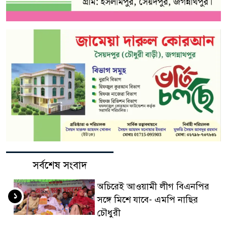
সর্বশেষ সংবাদ
অচিরেই আওয়ামী লীগ বিএনপির
১
সঙ্গে মিশে যাবে- এমপি নাছির
চৌধুরী