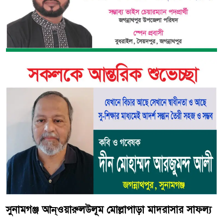
সুনামগঞ্জ আন্ওয়ারুলউলূম মোল্লাপাড়া মাদরাসার সাফল্য