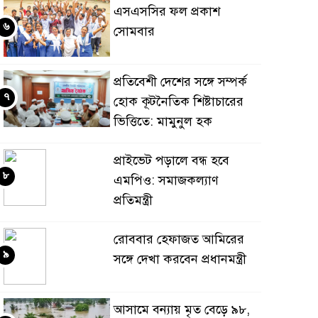
এসএসসির ফল প্রকাশ
৬
সোমবার
প্রতিবেশী দেশের সঙ্গে সম্পর্ক
৭
হোক কূটনৈতিক শিষ্টাচারের
ভিত্তিতে: মামুনুল হক
প্রাইভেট পড়ালে বন্ধ হবে
৮
এমপিও: সমাজকল্যাণ
প্রতিমন্ত্রী
রোববার হেফাজত আমিরের
৯
সঙ্গে দেখা করবেন প্রধানমন্ত্রী
আসামে বন্যায় মৃত বেড়ে ৯৮,