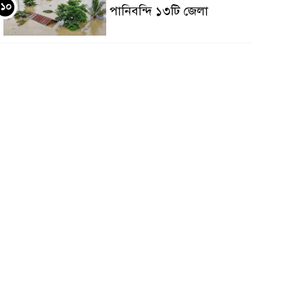
১০
পানিবন্দি ১৩টি জেলা