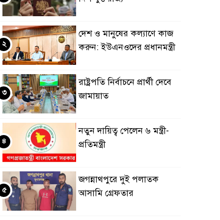
দেশ ও মানুষের কল্যাণে কাজ
২
করুন: ইউএনওদের প্রধানমন্ত্রী
রাষ্ট্রপতি নির্বাচনে প্রার্থী দেবে
৩
জামায়াত
নতুন দায়িত্ব পেলেন ৬ মন্ত্রী-
৪
প্রতিমন্ত্রী
জগন্নাথপুরে দুই পলাতক
৫
আসামি গ্রেফতার