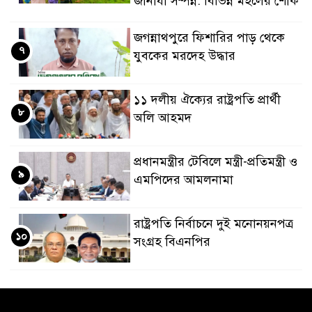
জানাযা সম্পন্ন: বিভিন্ন মহলের শোক
জগন্নাথপুরে ফিশারির পাড় থেকে
৭
যুবকের মরদেহ উদ্ধার
১১ দলীয় ঐক্যের রাষ্ট্রপতি প্রার্থী
৮
অলি আহমদ
প্রধানমন্ত্রীর টেবিলে মন্ত্রী-প্রতিমন্ত্রী ও
৯
এমপিদের আমলনামা
রাষ্ট্রপতি নির্বাচনে দুই মনোনয়নপত্র
১০
সংগ্রহ বিএনপির