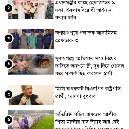
প্রধানমন্ত্রীর কাছে হেফাজতের ৯
২
দফা, ইসলামবিরোধী আইন না
করার দাবি
জগন্নাথপুরে পলাতক আসামিসহ
৩
গ্রেফতার- ৩
সুনামগঞ্জে প্রেমিকের সঙ্গে বিয়ের
৪
দাবিতে অনশনে স্ত্রী, দুধ দিয়ে গোসল
করে সম্পর্ক ছিন্ন করলেন স্বামী
মির্জা ফখরুলই বিএনপির রাষ্ট্রপতি
৫
প্রার্থী, ঘোষণা বুধবার
অতিরিক্ত সচিব আফতাব আলীর
৬
পিতা মাস্টার ছাদ উল্লাহ আর নেই,