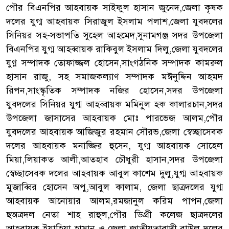
পৌর বিএনপির আহবায়ক সাইফুল হাসান জুনেদ,জেলা কৃষক
দলের যুগ্ম আহবায়ক সিরাজুল ইসলাম পলাশ,জেলা যুবদলের
সিনিয়র সহ-সভাপতি সুহেল আহমেদ,সুনামগঞ্জ সদর উপজেলা
বিএনপির যুগ্ম আহব্বায়ক রাকিবুল ইসলাম দিলু,জেলা যুবদলের
যুগ্ন সম্পাদক তোফাজ্জল হোসেন,সাংগঠনিক সম্পাদক কামরুল
হাসান রাজু, সহ সমাজকল্যাণ সম্পাদক মঈনুদ্দিন আহমদ
রিপন,সাংস্কৃতিক সম্পাদক নজির হোসেন,সদর উপজেলা
যুবদলের সিনিয়র যুগ্ম আহব্বায়ক মমিনুল হক কালারচান,সদর
উপজেলা জাসাসের আহবায়ক মোঃ পারভেজ আলম,পৌর
যুবদলের আহবায়ক আজিজুর রহমান সৌরভ,জেলা স্বেচ্ছাসেবক
দলের আহবায়ক মনাজ্জির হুসেন, যুগ্ম আহবায়ক সোহেল
মিয়া,লিয়াকত আলী,আতহাব চৌধুরী হাসান,সদর উপজেলা
স্বেচ্ছাসেবক দলের আহবায়ক আবুল কাশেম দুলু,যুগ্ম আহবায়ক
মুজাব্বির হোসেন অপু,আবুল কালাম, জেলা ছাত্রদলের যুগ্ম
আহবায়ক আনোয়ার আলম,রমজানুল করিম পাপন,জেলা
ছঅত্রদল নেতা শাহ রাহুল,পৌর ডিগ্রী কলেজ ছাত্রদলের
আহবায়ক ইয়াহিয়া হাসান ও জেলা জাতীয়তাবাদী বাউল দলের