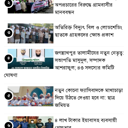
২
অপপ্রচারের বিরুদ্ধে গ্রামবাসীর
মানববন্ধন
অতিরিক্ত বিদ্যুৎ বিল ও লোডশেডিং
৩
ছাতকে গ্রাহকদের ক্ষোভ প্রকাশ
জগন্নাথপুর তালামীযের নতুন নেতৃত্ব:
৪
সভাপতি মাসুদুল, সম্পাদক
আশরাফুল; ৪৩ সদস্যের কমিটি
ঘোষণা
নতুন কোনো ফ্যাসিবাদকে মাথাচাড়া
৫
দিয়ে উঠতে দেওয়া হবে না: ছাত্র
জমিয়ত
৪ লাখ টাকার ইয়াবাসহ ব্যবসায়ী
৬
গ্রেফতার