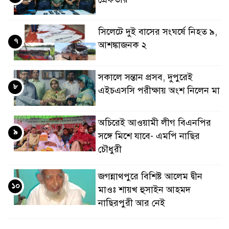
সিলেটে দুই বাসের সংঘর্ষে নিহত ৯,
৭
আশঙ্কাজনক ২
সকালে সন্তান প্রসব, দুপুরেই
৮
এইচএসসি পরীক্ষায় অংশ নিলেন মা
অচিরেই আওয়ামী লীগ বিএনপির
৯
সঙ্গে মিশে যাবে- এমপি নাছির
চৌধুরী
জগন্নাথপুরে বিশিষ্ট আলেম দ্বীন
১০
মাওঃ শায়খ হুসাইন আহমদ
নাছিরপুরী আর নেই