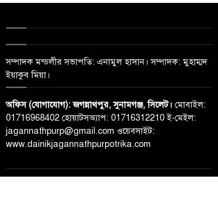
সম্পাদক মন্ডলীর সভাপতি: এনামুল হাসান। সম্পাদক: মুহাম্মদ
ইয়াকুব মিয়া।
অফিস (যোগাযোগ): জগন্নাথপুর, সুনামগঞ্জ, সিলেট।
মোবাইল:
01716968402 হোয়াটসঅ্যাপ: 01716312210 ই-মেইল:
jagannathpurp@gmail.com ওয়েবসাইট:
www.dainikjagannathpurpotrika.com
© All rights reserved © Dainikjagannathpurpotrika