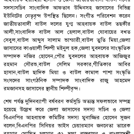
সদস্যসচিব সাংবাদিক আফতাব উদ্দিনসহ জাসাসের বিভিন্ন
ইউনিটের নেতৃবৃন্দ উপস্থিত ছিলেন। সংগীত পরিবেশন করেন
জাতীয়তাবাদী বাউল দলের যুগ্ম আহবায়ক বাউল তছকীর
আলী,সাংবাদিক বাউল আল হেলাল,বাউল যোবায়ের বখত
সেবুল,বাউল আব্দুস সালাম ভান্ডারী,বাউল তুতি মিয়া,জেলা
জাসাসের কাওয়ালী শিল্পী মইনুল হক,জেলা যুবদলের সাংস্কৃতিক
সম্পাদক নজির হোসেন,পৌর যুবদলের আহবায়ক আজিজুর
রহমান সৌরভ,বাউল সেলিম সরকার,গীতিকার আবির
হাসান,বাউল ছাদিক মিয়া ও বাউল কামাল পাশা সংস্কৃতি
সংসদের সাংগঠনিক সম্পাদক সাংবাদিক রাজু আহমেদ
রমজানসহ জাসাসের স্থানীয় শিল্পীবৃন্দ।
শেষ পর্যন্ত দুদিনব্যাপী বর্ষবরণ কর্মসুচি অত্যন্ত সফলভাবে সম্পন্ন
হয়েছে উল্লেখ করে জেলা জাসাসের সদস্য সচিব ও জেলা
বিএনপির আহবায়ক কমিটির সদস্য মুনাজ্জির হোসেন সুজন
বলেন,বিএনপির সিনিয়র ভাইস চেয়ারম্যান জননেতা তারেক
রহমান ঘোষিত চলমান ৩১ দফা বাস্তবায়ন ও বাংলাদেশী