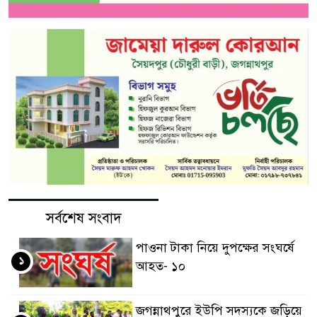
সর্বশেষ সংবাদ
পাওনা টাকা নিয়ে দুপক্ষের সংঘর্ষে
১
আহত- ১০
জগন্নাথপুরে ইউপি সদস্যকে জড়িয়ে