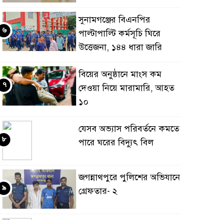
সুনামগঞ্জের বিএনপির
৬
পাল্টাপাল্টি কর্মসূচি ঘিরে
উত্তেজনা, ১৪৪ ধারা জারি
বিয়ের অনুষ্ঠানে মাংস কম
৭
দেওয়া নিয়ে মারামারি, আহত
১০
যেসব অভ্যাস পরিবর্তনে কমতে
৮
পারে ঘরের বিদ্যুৎ বিল
জগন্নাথপুরে পুলিশের অভিযানে
৯
গ্রেফতার- ২