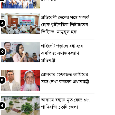
প্রতিবেশী দেশের সঙ্গে সম্পর্ক
২
হোক কূটনৈতিক শিষ্টাচারের
ভিত্তিতে: মামুনুল হক
প্রাইভেট পড়ালে বন্ধ হবে
৩
এমপিও: সমাজকল্যাণ
প্রতিমন্ত্রী
রোববার হেফাজত আমিরের
৪
সঙ্গে দেখা করবেন প্রধানমন্ত্রী
আসামে বন্যায় মৃত বেড়ে ৯৮,
৫
পানিবন্দি ১৩টি জেলা