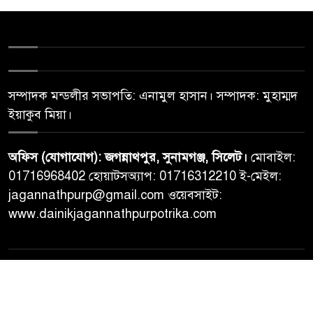
সম্পাদক মন্ডলীর সভাপতি: এনামুল হাসান। সম্পাদক: মুহাম্মদ
ইয়াকুব মিয়া।
অফিস (যোগাযোগ): জগন্নাথপুর, সুনামগঞ্জ, সিলেট।
মোবাইল:
01716968402 হোয়াটসঅ্যাপ: 01716312210 ই-মেইল:
jagannathpurp@gmail.com ওয়েবসাইট:
www.dainikjagannathpurpotrika.com
© All rights reserved © Dainikjagannathpurpotrika