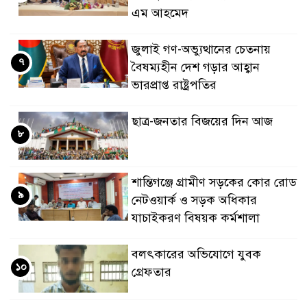
এম আহমেদ
জুলাই গণ-অভ্যুত্থানের চেতনায়
৭
বৈষম্যহীন দেশ গড়ার আহ্বান
ভারপ্রাপ্ত রাষ্ট্রপতির
ছাত্র-জনতার বিজয়ের দিন আজ
৮
শান্তিগঞ্জে গ্রামীণ সড়কের কোর রোড
৯
নেটওয়ার্ক ও সড়ক অধিকার
যাচাইকরণ বিষয়ক কর্মশালা
বলৎকারের অভিযোগে যুবক
১০
গ্রেফতার