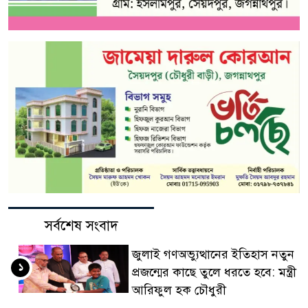
সর্বশেষ সংবাদ
জুলাই গণঅভ্যুত্থানের ইতিহাস নতুন
১
প্রজন্মের কাছে তুলে ধরতে হবে: মন্ত্রী
আরিফুল হক চৌধুরী