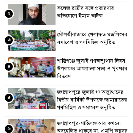
কলেজ ছাত্রীর সঙ্গে প্রতারণার
২
অভিযোগে ইমাম আটক
মৌলভীবাজারে খেলাফত মজলিসের
৩
সমাবেশ ও গণমিছিল অনুষ্ঠিত
শান্তিগঞ্জে জুলাই গণঅভ্যুত্থান দিবস
৪
উপলক্ষ্যে আলোচনা সভা ও পুরষ্কার
বিতরণ
জগন্নাথপুরে জুলাই গণঅভ্যুত্থানের
৫
দ্বিতীয় বার্ষিকী উপলক্ষে জামায়াতের
গণমিছিল ও সমাবেশ অনুষ্ঠিত
জগন্নাথপুর-শান্তিগঞ্জ আর কখনো
৬
অবহেলিত থাকবে না: এমপি কয়সর