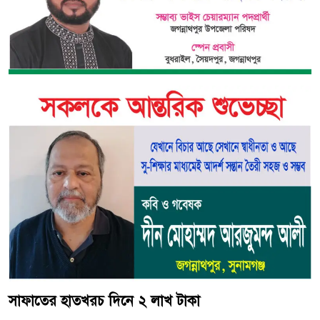
সাফাতের হাতখরচ দিনে ২ লাখ টাকা