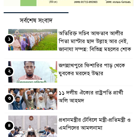
সর্বশেষ সংবাদ
অতিরিক্ত সচিব আফতাব আলীর
১
পিতা মাস্টার ছাদ উল্লাহ আর নেই,
জানাযা সম্পন্ন: বিভিন্ন মহলের শোক
জগন্নাথপুরে ফিশারির পাড় থেকে
২
যুবকের মরদেহ উদ্ধার
১১ দলীয় ঐক্যের রাষ্ট্রপতি প্রার্থী
৩
অলি আহমদ
প্রধানমন্ত্রীর টেবিলে মন্ত্রী-প্রতিমন্ত্রী ও
৪
এমপিদের আমলনামা