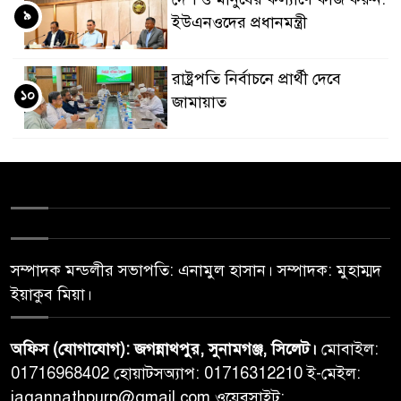
৯
ইউএনওদের প্রধানমন্ত্রী
রাষ্ট্রপতি নির্বাচনে প্রার্থী দেবে
১০
জামায়াত
সম্পাদক মন্ডলীর সভাপতি: এনামুল হাসান। সম্পাদক: মুহাম্মদ
ইয়াকুব মিয়া।
অফিস (যোগাযোগ): জগন্নাথপুর, সুনামগঞ্জ, সিলেট।
মোবাইল:
01716968402 হোয়াটসঅ্যাপ: 01716312210 ই-মেইল:
jagannathpurp@gmail.com ওয়েবসাইট: