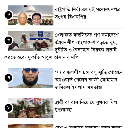
রাষ্ট্রপতি নির্বাচনে দুই মনোনয়নপত্র
৫
সংগ্রহ বিএনপির
খেলাফত মজলিসের গণ সমাবেশে
৬
উন্নয়নশীল বাংলাদেশ গড়তে ঘুষ,
দুর্নীতি ও বৈষম্যের বিরুদ্ধে লড়াই
করতে হবে- মুফতি আবুল হাসান এমপি
‘স্যার জগদীশ চন্দ্র বসু স্মৃতি গোল্ডেন
৭
অ্যাওয়ার্ড পেলেন কাজী মোহাম্মদ
জমিরুল ইসলাম মমতাজ
স্থায়ী বসবাস নিয়ে যে সুখবর দিল
৮
যুক্তরাজ্য
দেশ ও মানুষের কল্যাণে কাজ করুন: