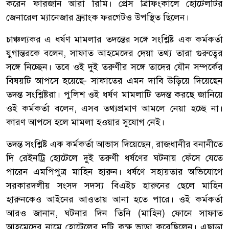
করেন ফারজান আরা রিমি। প্রেস ব্রিফিংকালে হোটেলটির
জেনারেল ম্যানেজার ফ্র্যাংক ফরগেটও উপস্থিত ছিলেন।
চাঞ্চল্যকর এ ধর্ষণ মামলার তদন্তের সঙ্গে সংশ্লিষ্ট এক কর্মকর্তা
যুগান্তরকে বলেন, সাফাত আহমেদের দেয়া তথ্য তারা গুরুত্বের
সঙ্গে নিচ্ছেন। তবে ওই দুই তরুণীর সঙ্গে তাদের যৌন সম্পর্কের
বিষয়টি আপসে হয়েছে- সাফাতের এমন দাবি উড়িয়ে দিয়েছেন
তদন্ত সংশ্লিষ্টরা। পুলিশ ওই ধর্ষণ মামলাটি তদন্ত করছে জানিয়ে
ওই কর্মকর্তা বলেন, এসব তথ্যপ্রমাণ আমলে নেয়া হচ্ছে না।
কারণ আপসে হলে মামলা হওয়ার সুযোগ নেই।
তদন্ত সংশ্লিষ্ট এক কর্মকর্তা আভাস দিয়েছেন, রাজধানীর বনানীতে
দি রেইনট্রি হোটেলে দুই তরুণী ধর্ষণের ঘটনায় ফেঁসে যেতে
পারেন এমপিপুত্র মাহিন হারুন। ধর্ষণে সহায়তার অভিযোগে
সরকারদলীয় সংসদ সদস্য বিএইচ হারুনের ছেলে মাহিন
হারুনকেও আইনের আওতায় আনা হতে পারে। ওই কর্মকর্তা
আরও জানান, ঘটনার দিন তিনি (মাহিন) ফোনে সাফাত
আহমেদের নামে হোটেলের দুটি কক্ষ ভাড়া করেছিলেন। এছাড়া