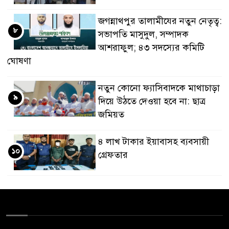
জগন্নাথপুর তালামীযের নতুন নেতৃত্ব:
৮
সভাপতি মাসুদুল, সম্পাদক
আশরাফুল; ৪৩ সদস্যের কমিটি
ঘোষণা
নতুন কোনো ফ্যাসিবাদকে মাথাচাড়া
৯
দিয়ে উঠতে দেওয়া হবে না: ছাত্র
জমিয়ত
৪ লাখ টাকার ইয়াবাসহ ব্যবসায়ী
১০
গ্রেফতার