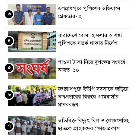
জগন্নাথপুরে পুলিশের অভিযানে
৩
গ্রেফতার- ২
সারাদেশে বোমা হামলার আশঙ্কা,
৪
পুলিশকে সতর্ক থাকার নির্দেশ
পাওনা টাকা নিয়ে দুপক্ষের সংঘর্ষে
৫
আহত- ১০
জগন্নাথপুরে ইউপি সদস্যকে জড়িয়ে
৬
অপপ্রচারের বিরুদ্ধে গ্রামবাসীর
মানববন্ধন
অতিরিক্ত বিদ্যুৎ বিল ও লোডশেডিং
৭
ছাতকে গ্রাহকদের ক্ষোভ প্রকাশ