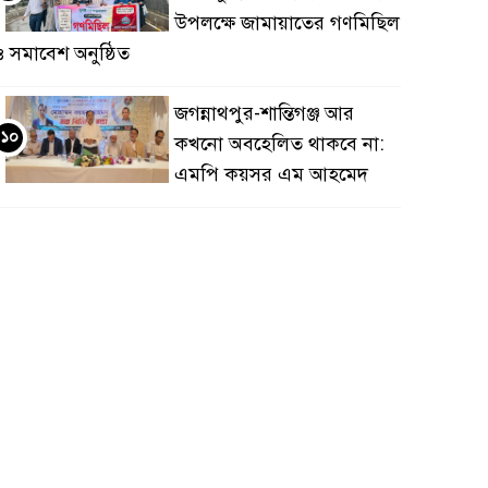
উপলক্ষে জামায়াতের গণমিছিল
 সমাবেশ অনুষ্ঠিত
জগন্নাথপুর-শান্তিগঞ্জ আর
১০
কখনো অবহেলিত থাকবে না:
এমপি কয়সর এম আহমেদ