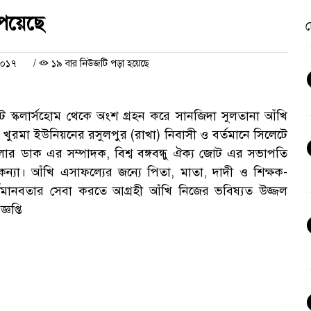
পেয়েছে
চ
২০১৭
/
১৯ বার নিউজটি পড়া হয়েছে
 স্কলার্সহোম থেকে অংশ গ্রহন করে সানজিদা সুলতানা আঁখি
র খুরমা ইউনিয়নের রসুলপুর (রাখা) নিবাসী ও বর্তমানে সিলেটে
ার ডাক এর সম্পাদক, বিশ্ব বঙ্গবন্ধু ঐক্য জোট এর সভাপতি
্যা। আঁখি এসাফল্যের জন্যে পিতা, মাতা, দাদী ও শিক্ষক-
র্তমানবতার সেবা করতে আগ্রহী আঁখি নিজের ভবিষ্যত উজ্জল
ঞপ্তি