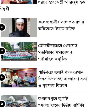
ধরতে হবে: মন্ত্রী আরিফুল হক
ৌধুরী
কলেজ ছাত্রীর সঙ্গে প্রতারণার
৬
অভিযোগে ইমাম আটক
মৌলভীবাজারে খেলাফত
৭
মজলিসের সমাবেশ ও
গণমিছিল অনুষ্ঠিত
শান্তিগঞ্জে জুলাই গণঅভ্যুত্থান
৮
দিবস উপলক্ষ্যে আলোচনা সভা
ও পুরষ্কার বিতরণ
জগন্নাথপুরে জুলাই
৯
গণঅভ্যুত্থানের দ্বিতীয় বার্ষিকী