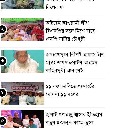
নিলেন মা
অচিরেই আওয়ামী লীগ
২
বিএনপির সঙ্গে মিশে যাবে-
এমপি নাছির চৌধুরী
জগন্নাথপুরে বিশিষ্ট আলেম দ্বীন
৩
মাওঃ শায়খ হুসাইন আহমদ
নাছিরপুরী আর নেই
১১ দফা দাবিতে লংমার্চের
৪
ঘোষণা ১১ দলের
জুলাই গণঅভ্যুত্থানের ইতিহাস
৫
নতুন প্রজন্মের কাছে তুলে