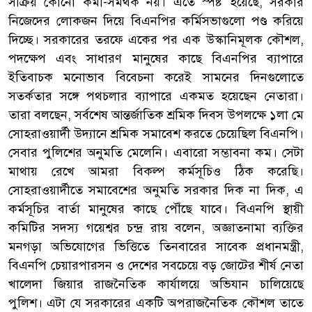
সক্রিয় কোনো কর্মী-সমর্থক নয়। এতে স্পষ্ট হয়েছে, সরকার
নিজেদের লোকজন দিয়ে বিএনপির কর্মিসভাগুলো পণ্ড করিয়ে
দিচ্ছে। সরকারের তরফে একের পর এক উস্কানিমূলক কৌশল,
পদক্ষেপ এবং সাধারণ মানুষের কাছে বিএনপির ব্যাপারে
ইতিবাচক মনোভাব বিবেচনা করেই সামনের দিনগুলোতে
সতর্কতার সঙ্গে পথচলার ব্যাপারে একমত হয়েছেন নেতারা।
তারা বলছেন, সর্বশেষ আন্তর্জাতিক শ্রমিক দিবস উপলক্ষে ১লা মে
সোহরাওয়ার্দী উদ্যানে শ্রমিক সমাবেশ করতে চেয়েছিল বিএনপি।
সেবার পুলিশের অনুমতি মেলেনি। এবারো সম্ভাবনা কম। সেটা
মাথায় রেখে আমরা বিকল্প কর্মসূচিও ঠিক করেছি।
সোহরাওয়ার্দীতে সমাবেশের অনুমতি সরকার দিক না দিক, এ
কর্মসূচির বার্তা মানুষের কাছে পৌঁছে যাবে। বিএনপি স্থায়ী
কমিটির সদস্য গয়েশ্বর চন্দ্র রায় বলেন, অজ্ঞাতনামা ব্যক্তির
মনগড়া অভিযোগের ভিত্তিতে তিনবারের সাবেক প্রধানমন্ত্রী,
বিএনপি চেয়ারপারসন ও দেশের সবচেয়ে বড় জোটের শীর্ষ নেতা
খালেদা জিয়ার রাজনৈতিক কার্যালয়ে অভিযান চালিয়েছে
পুলিশ। এটা যে সরকারের একটি অপরাজনৈতিক কৌশল তাতে