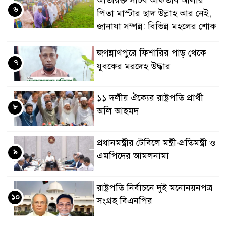
৬
পিতা মাস্টার ছাদ উল্লাহ আর নেই,
জানাযা সম্পন্ন: বিভিন্ন মহলের শোক
জগন্নাথপুরে ফিশারির পাড় থেকে
৭
যুবকের মরদেহ উদ্ধার
১১ দলীয় ঐক্যের রাষ্ট্রপতি প্রার্থী
৮
অলি আহমদ
প্রধানমন্ত্রীর টেবিলে মন্ত্রী-প্রতিমন্ত্রী ও
৯
এমপিদের আমলনামা
রাষ্ট্রপতি নির্বাচনে দুই মনোনয়নপত্র
১০
সংগ্রহ বিএনপির