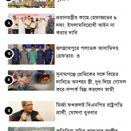
প্রধানমন্ত্রীর কাছে হেফাজতের ৯
২
দফা, ইসলামবিরোধী আইন না
করার দাবি
জগন্নাথপুরে পলাতক আসামিসহ
৩
গ্রেফতার- ৩
সুনামগঞ্জে প্রেমিকের সঙ্গে বিয়ের
৪
দাবিতে অনশনে স্ত্রী, দুধ দিয়ে গোসল
করে সম্পর্ক ছিন্ন করলেন স্বামী
মির্জা ফখরুলই বিএনপির রাষ্ট্রপতি
৫
প্রার্থী, ঘোষণা বুধবার
অতিরিক্ত সচিব আফতাব আলীর