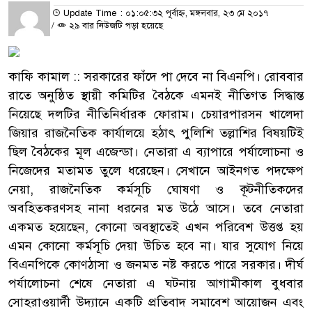
Update Time : ০১:০৫:৩২ পূর্বাহ্ন, মঙ্গলবার, ২৩ মে ২০১৭
/
২৯ বার নিউজটি পড়া হয়েছে
কাফি কামাল :: সরকারের ফাঁদে পা দেবে না বিএনপি। রোববার
রাতে অনুষ্ঠিত স্থায়ী কমিটির বৈঠকে এমনই নীতিগত সিদ্ধান্ত
নিয়েছে দলটির নীতিনির্ধারক ফোরাম। চেয়ারপারসন খালেদা
জিয়ার রাজনৈতিক কার্যালয়ে হঠাৎ পুলিশি তল্লাশির বিষয়টিই
ছিল বৈঠকের মূল এজেন্ডা। নেতারা এ ব্যাপারে পর্যালোচনা ও
নিজেদের মতামত তুলে ধরেছেন। সেখানে আইনগত পদক্ষেপ
নেয়া, রাজনৈতিক কর্মসূচি ঘোষণা ও কূটনীতিকদের
অবহিতকরণসহ নানা ধরনের মত উঠে আসে। তবে নেতারা
একমত হয়েছেন, কোনো অবস্থাতেই এখন পরিবেশ উত্তপ্ত হয়
এমন কোনো কর্মসূচি দেয়া উচিত হবে না। যার সুযোগ নিয়ে
বিএনপিকে কোণঠাসা ও জনমত নষ্ট করতে পারে সরকার। দীর্ঘ
পর্যালোচনা শেষে নেতারা এ ঘটনায় আগামীকাল বুধবার
সোহরাওয়ার্দী উদ্যানে একটি প্রতিবাদ সমাবেশ আয়োজন এবং