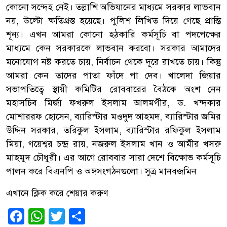
কোনো সন্দেহ নেই। তল্লাশি অভিযানের মাধ্যমে সরকার লাভবান
নয়, উল্টো ক্ষতিগ্রস্ত হয়েছে। পুলিশ লিখিত দিয়ে গেছে প্রান্তি
শূন্য। এখন আমরা কোনো হঠকারি কর্মসূচি বা পদপেক্ষের
মাধ্যমে কেন সরকারকে লাভবান করবো। সরকার আমাদের
মনোযোগ নষ্ট করতে চায়, নির্বাচন থেকে দূরে রাখতে চায়। কিন্তু
আমরা কেন তাদের পাতা ফাঁদে পা দেব। খালেদা জিয়ার
সভাপতিত্বে স্থায়ী কমিটির রোববারের বৈঠকে অংশ নেন
মহাসচিব মির্জা ফখরুল ইসলাম আলমগীর, ড. খন্দকার
মোশাররফ হোসেন, ব্যারিস্টার মওদুদ আহমদ, ব্যারিস্টার জমির
উদ্দিন সরকার, তরিকুল ইসলাম, ব্যারিস্টার রফিকুল ইসলাম
মিয়া, গয়েশ্বর চন্দ্র রায়, নজরুল ইসলাম খান ও আমীর খসরু
মাহমুদ চৌধুরী। এর আগে রোববার সারা দেশে বিক্ষোভ কর্মসূচি
পালন করে বিএনপি ও অঙ্গসংগঠনগুলো। সুত্র মানবজমিন
এখানে ক্লিক করে শেয়ার করুণ
Facebook
WhatsApp
Twitter
Share