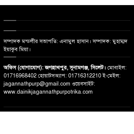
সম্পাদক মন্ডলীর সভাপতি: এনামুল হাসান। সম্পাদক: মুহাম্মদ
ইয়াকুব মিয়া।
অফিস (যোগাযোগ): জগন্নাথপুর, সুনামগঞ্জ, সিলেট।
মোবাইল:
01716968402 হোয়াটসঅ্যাপ: 01716312210 ই-মেইল:
jagannathpurp@gmail.com ওয়েবসাইট:
www.dainikjagannathpurpotrika.com
© All rights reserved © Dainikjagannathpurpotrika