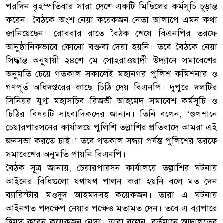
পরদিন বৃহস্পতিবার সারা দেশে একটি মিছিলের কর্মসূচি চূড়ান্ত
করেন। বৈঠকে অংশ নেয়া কয়েকজন নেতা আলাপে এমন কথা
জানিয়েছেন। রোববার রাতে বৈঠক শেষে বিএনপির তরফে
আনুষ্ঠানিকভাবে কোনো বক্তব্য দেয়া হয়নি। তবে বৈঠকে নেয়া
সিদ্ধান্ত অনুযায়ী ২৪শে মে সোহরাওয়ার্দী উদ্যানে সমাবেশের
অনুমতি চেয়ে গতকাল সকালেই মহানগর পুলিশ কমিশনার ও
গণপূর্ত অধিদপ্তরের কাছে চিঠি দেয় বিএনপি। দুপুরে দলটির
সিনিয়র যুগ্ম মহাসচিব রিজভী আহমেদ সমাবেশ কর্মসূচি ও
চিঠির বিষয়টি সাংবাদিকদের জানান। তিনি বলেন, ‘গুলশানে
চেয়ারপারসনের কার্যালয়ে পুলিশি তল্লাশির প্রতিবাদে আমরা এই
জনসভা করতে চাই।’ তবে গতকাল সন্ধ্যা পর্যন্ত পুলিশের তরফে
সমাবেশের অনুমতি পায়নি বিএনপি।
বৈঠক সূত্র জানায়, চেয়ারপারসন কার্যালয়ে তল্লাশির ঘটনায়
আইনের বিধিগুলো যথাযথ পালন করা হয়নি বলে মত দেন
ব্যারিস্টার মওদুদ আহমদসহ কয়েকজন। তারা এ ঘটনায়
আইনগত পদক্ষেপ নেয়ার পক্ষেও মতামত দেন। তবে এ ব্যাপারে
দ্বিমত করেন কয়েকজন নেতা। তারা বলেন, বর্তমানে আদালতের