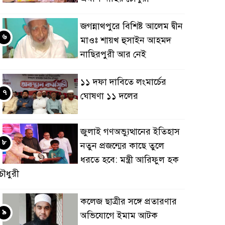
জগন্নাথপুরে বিশিষ্ট আলেম দ্বীন
৬
মাওঃ শায়খ হুসাইন আহমদ
নাছিরপুরী আর নেই
১১ দফা দাবিতে লংমার্চের
৭
ঘোষণা ১১ দলের
জুলাই গণঅভ্যুত্থানের ইতিহাস
৮
নতুন প্রজন্মের কাছে তুলে
ধরতে হবে: মন্ত্রী আরিফুল হক
ৌধুরী
কলেজ ছাত্রীর সঙ্গে প্রতারণার
৯
অভিযোগে ইমাম আটক