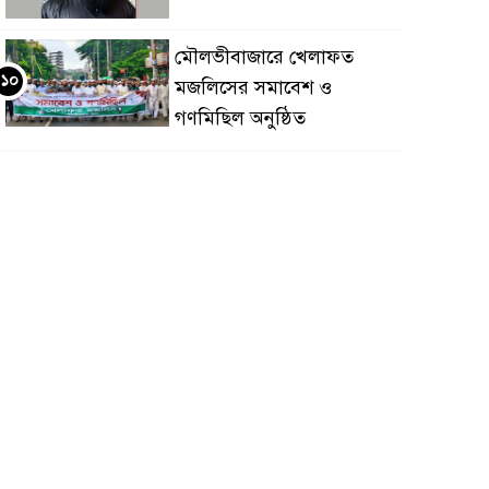
মৌলভীবাজারে খেলাফত
১০
মজলিসের সমাবেশ ও
গণমিছিল অনুষ্ঠিত