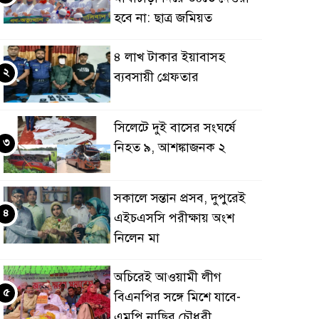
হবে না: ছাত্র জমিয়ত
৪ লাখ টাকার ইয়াবাসহ
২
ব্যবসায়ী গ্রেফতার
সিলেটে দুই বাসের সংঘর্ষে
৩
নিহত ৯, আশঙ্কাজনক ২
সকালে সন্তান প্রসব, দুপুরেই
৪
এইচএসসি পরীক্ষায় অংশ
নিলেন মা
অচিরেই আওয়ামী লীগ
৫
বিএনপির সঙ্গে মিশে যাবে-
এমপি নাছির চৌধুরী