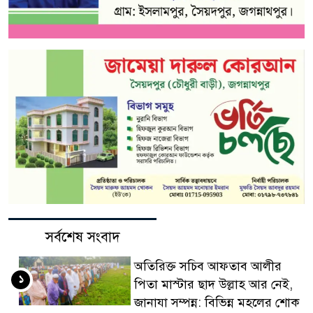
সর্বশেষ সংবাদ
অতিরিক্ত সচিব আফতাব আলীর
১
পিতা মাস্টার ছাদ উল্লাহ আর নেই,
জানাযা সম্পন্ন: বিভিন্ন মহলের শোক