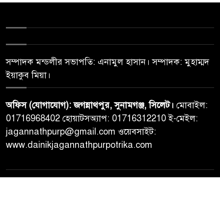
সম্পাদক মন্ডলীর সভাপতি: এনামুল হাসান। সম্পাদক: মুহাম্মদ
ইয়াকুব মিয়া।
অফিস (যোগাযোগ): জগন্নাথপুর, সুনামগঞ্জ, সিলেট।
মোবাইল:
01716968402 হোয়াটসঅ্যাপ: 01716312210 ই-মেইল:
jagannathpurp@gmail.com ওয়েবসাইট:
www.dainikjagannathpurpotrika.com
© All rights reserved © Dainikjagannathpurpotrika