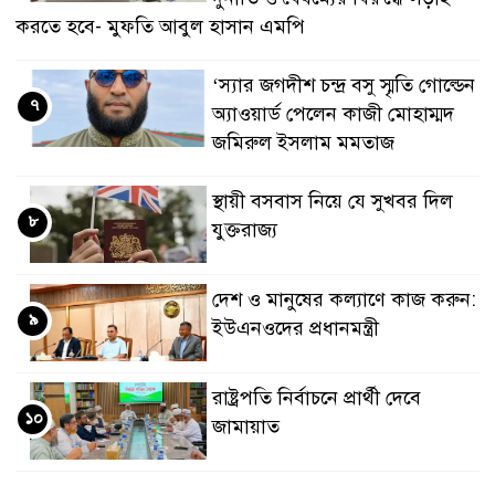
করতে হবে- মুফতি আবুল হাসান এমপি
‘স্যার জগদীশ চন্দ্র বসু স্মৃতি গোল্ডেন
৭
অ্যাওয়ার্ড পেলেন কাজী মোহাম্মদ
জমিরুল ইসলাম মমতাজ
স্থায়ী বসবাস নিয়ে যে সুখবর দিল
৮
যুক্তরাজ্য
দেশ ও মানুষের কল্যাণে কাজ করুন:
৯
ইউএনওদের প্রধানমন্ত্রী
রাষ্ট্রপতি নির্বাচনে প্রার্থী দেবে
১০
জামায়াত