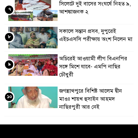
সিলেটে দুই বাসের সংঘর্ষে নিহত ৯,
৭
আশঙ্কাজনক ২
সকালে সন্তান প্রসব, দুপুরেই
৮
এইচএসসি পরীক্ষায় অংশ নিলেন মা
অচিরেই আওয়ামী লীগ বিএনপির
৯
সঙ্গে মিশে যাবে- এমপি নাছির
চৌধুরী
জগন্নাথপুরে বিশিষ্ট আলেম দ্বীন
১০
মাওঃ শায়খ হুসাইন আহমদ
নাছিরপুরী আর নেই