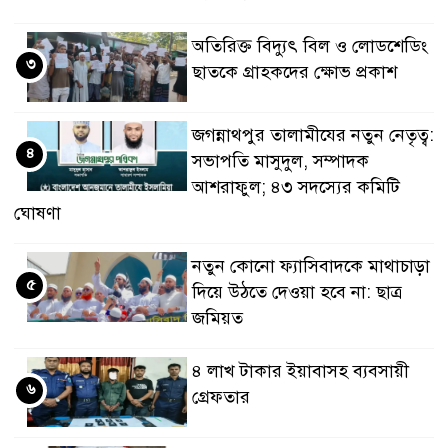
অতিরিক্ত বিদ্যুৎ বিল ও লোডশেডিং
৩
ছাতকে গ্রাহকদের ক্ষোভ প্রকাশ
জগন্নাথপুর তালামীযের নতুন নেতৃত্ব:
৪
সভাপতি মাসুদুল, সম্পাদক
আশরাফুল; ৪৩ সদস্যের কমিটি
ঘোষণা
নতুন কোনো ফ্যাসিবাদকে মাথাচাড়া
৫
দিয়ে উঠতে দেওয়া হবে না: ছাত্র
জমিয়ত
৪ লাখ টাকার ইয়াবাসহ ব্যবসায়ী
৬
গ্রেফতার