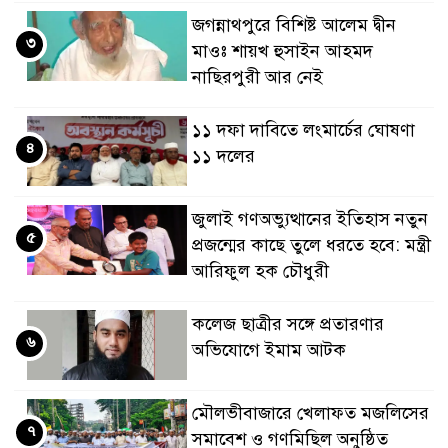
জগন্নাথপুরে বিশিষ্ট আলেম দ্বীন
৩
মাওঃ শায়খ হুসাইন আহমদ
নাছিরপুরী আর নেই
১১ দফা দাবিতে লংমার্চের ঘোষণা
৪
১১ দলের
জুলাই গণঅভ্যুত্থানের ইতিহাস নতুন
৫
প্রজন্মের কাছে তুলে ধরতে হবে: মন্ত্রী
আরিফুল হক চৌধুরী
কলেজ ছাত্রীর সঙ্গে প্রতারণার
৬
অভিযোগে ইমাম আটক
মৌলভীবাজারে খেলাফত মজলিসের
৭
সমাবেশ ও গণমিছিল অনুষ্ঠিত