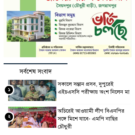
সর্বশেষ সংবাদ
সকালে সন্তান প্রসব, দুপুরেই
১
এইচএসসি পরীক্ষায় অংশ নিলেন মা
অচিরেই আওয়ামী লীগ বিএনপির
২
সঙ্গে মিশে যাবে- এমপি নাছির
চৌধুরী