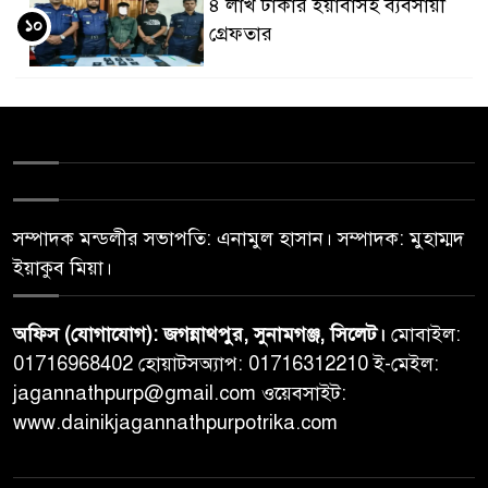
৪ লাখ টাকার ইয়াবাসহ ব্যবসায়ী
১০
গ্রেফতার
সম্পাদক মন্ডলীর সভাপতি: এনামুল হাসান। সম্পাদক: মুহাম্মদ
ইয়াকুব মিয়া।
অফিস (যোগাযোগ): জগন্নাথপুর, সুনামগঞ্জ, সিলেট।
মোবাইল:
01716968402 হোয়াটসঅ্যাপ: 01716312210 ই-মেইল:
jagannathpurp@gmail.com ওয়েবসাইট:
www.dainikjagannathpurpotrika.com