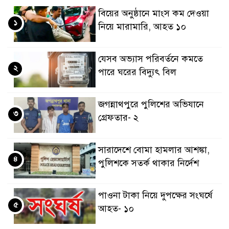
বিয়ের অনুষ্ঠানে মাংস কম দেওয়া
১
নিয়ে মারামারি, আহত ১০
যেসব অভ্যাস পরিবর্তনে কমতে
২
পারে ঘরের বিদ্যুৎ বিল
জগন্নাথপুরে পুলিশের অভিযানে
৩
গ্রেফতার- ২
সারাদেশে বোমা হামলার আশঙ্কা,
৪
পুলিশকে সতর্ক থাকার নির্দেশ
পাওনা টাকা নিয়ে দুপক্ষের সংঘর্ষে
৫
আহত- ১০