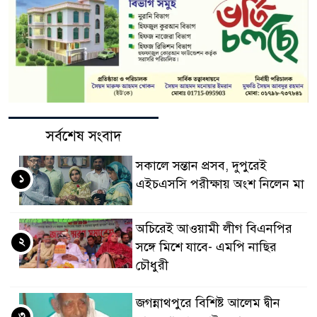
সর্বশেষ সংবাদ
সকালে সন্তান প্রসব, দুপুরেই
১
এইচএসসি পরীক্ষায় অংশ নিলেন মা
অচিরেই আওয়ামী লীগ বিএনপির
২
সঙ্গে মিশে যাবে- এমপি নাছির
চৌধুরী
জগন্নাথপুরে বিশিষ্ট আলেম দ্বীন
৩