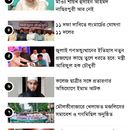
মাওঃ শায়খ হুসাইন আহমদ
নাছিরপুরী আর নেই
১১ দফা দাবিতে লংমার্চের ঘোষণা
৪
১১ দলের
জুলাই গণঅভ্যুত্থানের ইতিহাস নতুন
৫
প্রজন্মের কাছে তুলে ধরতে হবে: মন্ত্রী
আরিফুল হক চৌধুরী
কলেজ ছাত্রীর সঙ্গে প্রতারণার
৬
অভিযোগে ইমাম আটক
মৌলভীবাজারে খেলাফত মজলিসের
৭
সমাবেশ ও গণমিছিল অনুষ্ঠিত