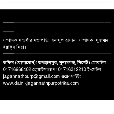
সম্পাদক মন্ডলীর সভাপতি: এনামুল হাসান। সম্পাদক: মুহাম্মদ
ইয়াকুব মিয়া।
অফিস (যোগাযোগ): জগন্নাথপুর, সুনামগঞ্জ, সিলেট।
মোবাইল:
01716968402 হোয়াটসঅ্যাপ: 01716312210 ই-মেইল:
jagannathpurp@gmail.com ওয়েবসাইট:
www.dainikjagannathpurpotrika.com
© All rights reserved © Dainikjagannathpurpotrika