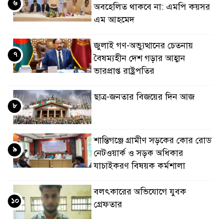
৬
অবহেলিত থাকবে না: এমপি কয়সর
এম আহমেদ
জুলাই গণ-অভ্যুত্থানের চেতনায়
৭
বৈষম্যহীন দেশ গড়ার আহ্বান
ভারপ্রাপ্ত রাষ্ট্রপতির
ছাত্র-জনতার বিজয়ের দিন আজ
৮
শান্তিগঞ্জে গ্রামীণ সড়কের কোর রোড
৯
নেটওয়ার্ক ও সড়ক অধিকার
যাচাইকরণ বিষয়ক কর্মশালা
বলৎকারের অভিযোগে যুবক
১০
গ্রেফতার