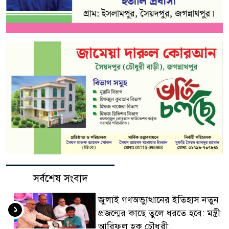
সর্বশেষ সংবাদ
জুলাই গণঅভ্যুত্থানের ইতিহাস নতুন
১
প্রজন্মের কাছে তুলে ধরতে হবে: মন্ত্রী
আরিফুল হক চৌধুরী