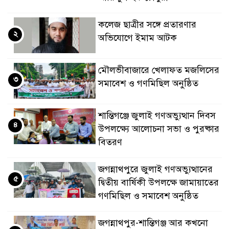
কলেজ ছাত্রীর সঙ্গে প্রতারণার
২
অভিযোগে ইমাম আটক
মৌলভীবাজারে খেলাফত মজলিসের
৩
সমাবেশ ও গণমিছিল অনুষ্ঠিত
শান্তিগঞ্জে জুলাই গণঅভ্যুত্থান দিবস
৪
উপলক্ষ্যে আলোচনা সভা ও পুরষ্কার
বিতরণ
জগন্নাথপুরে জুলাই গণঅভ্যুত্থানের
৫
দ্বিতীয় বার্ষিকী উপলক্ষে জামায়াতের
গণমিছিল ও সমাবেশ অনুষ্ঠিত
জগন্নাথপুর-শান্তিগঞ্জ আর কখনো