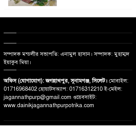
সম্পাদক মন্ডলীর সভাপতি: এনামুল হাসান। সম্পাদক: মুহাম্মদ
ইয়াকুব মিয়া।
অফিস (যোগাযোগ): জগন্নাথপুর, সুনামগঞ্জ, সিলেট।
মোবাইল:
01716968402 হোয়াটসঅ্যাপ: 01716312210 ই-মেইল:
jagannathpurp@gmail.com ওয়েবসাইট:
www.dainikjagannathpurpotrika.com
© All rights reserved © Dainikjagannathpurpotrika