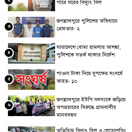
পারে ঘরের বিদ্যুৎ বিল
জগন্নাথপুরে পুলিশের অভিযানে
৩
গ্রেফতার- ২
সারাদেশে বোমা হামলার আশঙ্কা,
৪
পুলিশকে সতর্ক থাকার নির্দেশ
পাওনা টাকা নিয়ে দুপক্ষের সংঘর্ষে
৫
আহত- ১০
জগন্নাথপুরে ইউপি সদস্যকে জড়িয়ে
৬
অপপ্রচারের বিরুদ্ধে গ্রামবাসীর
মানববন্ধন
অতিরিক্ত বিদ্যুৎ বিল ও লোডশেডিং