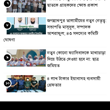
৭
ছাতকে গ্রাহকদের ক্ষোভ প্রকাশ
জগন্নাথপুর তালামীযের নতুন নেতৃত্ব:
৮
সভাপতি মাসুদুল, সম্পাদক
আশরাফুল; ৪৩ সদস্যের কমিটি
ঘোষণা
নতুন কোনো ফ্যাসিবাদকে মাথাচাড়া
৯
দিয়ে উঠতে দেওয়া হবে না: ছাত্র
জমিয়ত
৪ লাখ টাকার ইয়াবাসহ ব্যবসায়ী
১০
গ্রেফতার