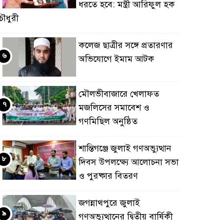
ধরতে হবে: মন্ত্রী আরিফুল হক
ৌধুরী
কলেজ ছাত্রীর সঙ্গে প্রতারণার
৬
অভিযোগে ইমাম আটক
মৌলভীবাজারে খেলাফত
৭
মজলিসের সমাবেশ ও
গণমিছিল অনুষ্ঠিত
শান্তিগঞ্জে জুলাই গণঅভ্যুত্থান
৮
দিবস উপলক্ষ্যে আলোচনা সভা
ও পুরষ্কার বিতরণ
জগন্নাথপুরে জুলাই
৯
গণঅভ্যুত্থানের দ্বিতীয় বার্ষিকী