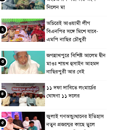
নিলেন মা
অচিরেই আওয়ামী লীগ
২
বিএনপির সঙ্গে মিশে যাবে-
এমপি নাছির চৌধুরী
জগন্নাথপুরে বিশিষ্ট আলেম দ্বীন
৩
মাওঃ শায়খ হুসাইন আহমদ
নাছিরপুরী আর নেই
১১ দফা দাবিতে লংমার্চের
৪
ঘোষণা ১১ দলের
জুলাই গণঅভ্যুত্থানের ইতিহাস
৫
নতুন প্রজন্মের কাছে তুলে