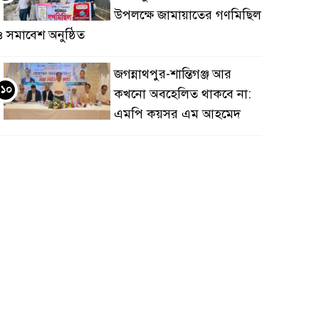
উপলক্ষে জামায়াতের গণমিছিল
 সমাবেশ অনুষ্ঠিত
জগন্নাথপুর-শান্তিগঞ্জ আর
১০
কখনো অবহেলিত থাকবে না:
এমপি কয়সর এম আহমেদ