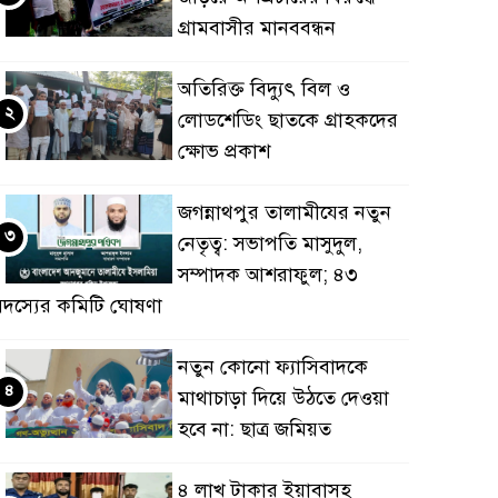
গ্রামবাসীর মানববন্ধন
অতিরিক্ত বিদ্যুৎ বিল ও
২
লোডশেডিং ছাতকে গ্রাহকদের
ক্ষোভ প্রকাশ
জগন্নাথপুর তালামীযের নতুন
৩
নেতৃত্ব: সভাপতি মাসুদুল,
সম্পাদক আশরাফুল; ৪৩
সদস্যের কমিটি ঘোষণা
নতুন কোনো ফ্যাসিবাদকে
৪
মাথাচাড়া দিয়ে উঠতে দেওয়া
হবে না: ছাত্র জমিয়ত
৪ লাখ টাকার ইয়াবাসহ