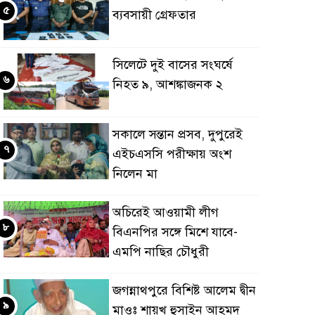
৫
ব্যবসায়ী গ্রেফতার
সিলেটে দুই বাসের সংঘর্ষে
৬
নিহত ৯, আশঙ্কাজনক ২
সকালে সন্তান প্রসব, দুপুরেই
৭
এইচএসসি পরীক্ষায় অংশ
নিলেন মা
অচিরেই আওয়ামী লীগ
৮
বিএনপির সঙ্গে মিশে যাবে-
এমপি নাছির চৌধুরী
জগন্নাথপুরে বিশিষ্ট আলেম দ্বীন
৯
মাওঃ শায়খ হুসাইন আহমদ