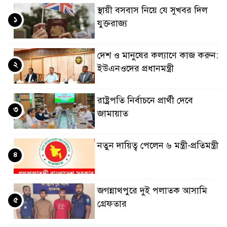
স্থায়ী বসবাস নিয়ে যে সুখবর দিল
১
যুক্তরাজ্য
দেশ ও মানুষের কল্যাণে কাজ করুন:
২
ইউএনওদের প্রধানমন্ত্রী
রাষ্ট্রপতি নির্বাচনে প্রার্থী দেবে
৩
জামায়াত
নতুন দায়িত্ব পেলেন ৬ মন্ত্রী-প্রতিমন্ত্রী
৪
জগন্নাথপুরে দুই পলাতক আসামি
৫
গ্রেফতার