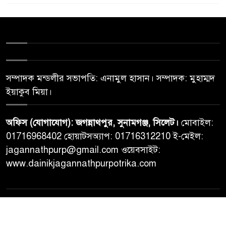
সম্পাদক মন্ডলীর সভাপতি: এনামুল হাসান। সম্পাদক: মুহাম্মদ
ইয়াকুব মিয়া।
অফিস (যোগাযোগ): জগন্নাথপুর, সুনামগঞ্জ, সিলেট।
মোবাইল:
01716968402 হোয়াটসঅ্যাপ: 01716312210 ই-মেইল:
jagannathpurp@gmail.com ওয়েবসাইট:
www.dainikjagannathpurpotrika.com
© All rights reserved © Dainikjagannathpurpotrika