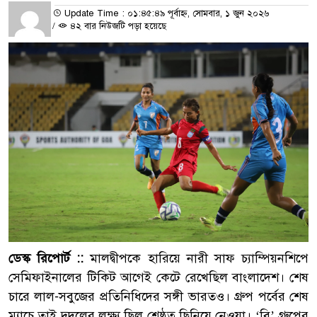
Update Time : ০১:৪৫:৪৯ পূর্বাহ্ন, সোমবার, ১ জুন ২০২৬
/
৪২ বার নিউজটি পড়া হয়েছে
ডেস্ক রিপোর্ট ::
মালদ্বীপকে হারিয়ে নারী সাফ চ্যাম্পিয়নশিপে
সেমিফাইনালের টিকিট আগেই কেটে রেখেছিল বাংলাদেশ। শেষ
চারে লাল-সবুজের প্রতিনিধিদের সঙ্গী ভারতও। গ্রুপ পর্বের শেষ
ম্যাচে তাই দুদলের লক্ষ্য ছিল শ্রেষ্ঠত্ব ছিনিয়ে নেওয়া। ‘বি’ গ্রুপের