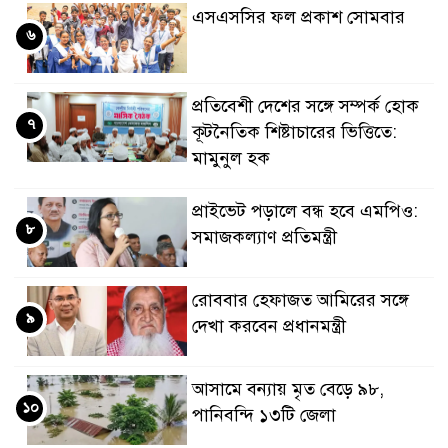
এসএসসির ফল প্রকাশ সোমবার
৬
প্রতিবেশী দেশের সঙ্গে সম্পর্ক হোক
৭
কূটনৈতিক শিষ্টাচারের ভিত্তিতে:
মামুনুল হক
প্রাইভেট পড়ালে বন্ধ হবে এমপিও:
৮
সমাজকল্যাণ প্রতিমন্ত্রী
রোববার হেফাজত আমিরের সঙ্গে
৯
দেখা করবেন প্রধানমন্ত্রী
আসামে বন্যায় মৃত বেড়ে ৯৮,
১০
পানিবন্দি ১৩টি জেলা