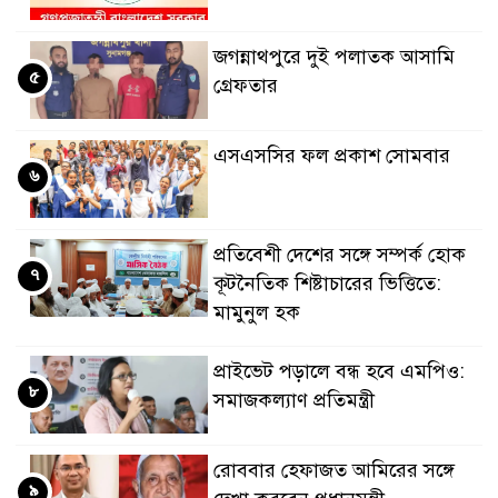
জগন্নাথপুরে দুই পলাতক আসামি
৫
গ্রেফতার
এসএসসির ফল প্রকাশ সোমবার
৬
প্রতিবেশী দেশের সঙ্গে সম্পর্ক হোক
৭
কূটনৈতিক শিষ্টাচারের ভিত্তিতে:
মামুনুল হক
প্রাইভেট পড়ালে বন্ধ হবে এমপিও:
৮
সমাজকল্যাণ প্রতিমন্ত্রী
রোববার হেফাজত আমিরের সঙ্গে
৯