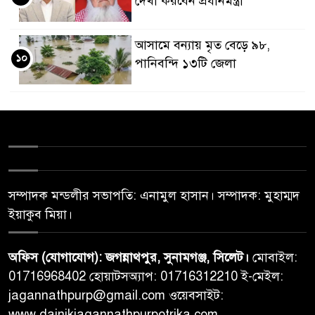
দেখা করবেন প্রধানমন্ত্রী
আসামে বন্যায় মৃত বেড়ে ৯৮,
১০
পানিবন্দি ১৩টি জেলা
সম্পাদক মন্ডলীর সভাপতি: এনামুল হাসান। সম্পাদক: মুহাম্মদ
ইয়াকুব মিয়া।
অফিস (যোগাযোগ): জগন্নাথপুর, সুনামগঞ্জ, সিলেট।
মোবাইল:
01716968402 হোয়াটসঅ্যাপ: 01716312210 ই-মেইল:
jagannathpurp@gmail.com ওয়েবসাইট:
www.dainikjagannathpurpotrika.com