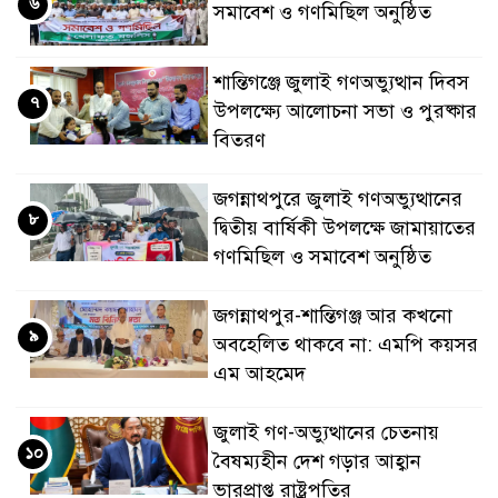
৬
সমাবেশ ও গণমিছিল অনুষ্ঠিত
শান্তিগঞ্জে জুলাই গণঅভ্যুত্থান দিবস
৭
উপলক্ষ্যে আলোচনা সভা ও পুরষ্কার
বিতরণ
জগন্নাথপুরে জুলাই গণঅভ্যুত্থানের
৮
দ্বিতীয় বার্ষিকী উপলক্ষে জামায়াতের
গণমিছিল ও সমাবেশ অনুষ্ঠিত
জগন্নাথপুর-শান্তিগঞ্জ আর কখনো
৯
অবহেলিত থাকবে না: এমপি কয়সর
এম আহমেদ
জুলাই গণ-অভ্যুত্থানের চেতনায়
১০
বৈষম্যহীন দেশ গড়ার আহ্বান
ভারপ্রাপ্ত রাষ্ট্রপতির