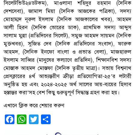
সিলেটভিউ২৪ডটকম), মাওলানা শহিদুর রহমান (দৈনিক
দেশসেবা), জামাল মিয়া (দৈনিক আজকের পত্রিকা), সদস্য
মোহাম্মদ নূরুল ইসলাম (দৈনিক আজকালের খবর), আহমদ
আলী হিরন (দৈনিক ভোরের ডাক), প্রাথমিক সদস্য আব্দুস
সালাম মুন্না (প্রতিদিনের সিলেট), সমুজ আহমদ সায়মন (দৈনিক
মুক্তখবর), সুজিত দেব (দৈনিক প্রতিদিনের সংবাদ), ফারুক
আহমদ, (দৈনিক ইনফো বাংলা ও প্রভাত বেলা), মাজহারুল
ইসলাম সাব্বির (মানুষের কল্যাণে প্রতিদিন), শিক্ষানবিশ সদস্য
মোস্তাক আহমদ মোস্তফা (দৈনিক তৃতীয় মাত্রা)। সভায় বিশ্বনাথ
প্রেসক্লারের ৪র্থ আভ্যন্তরীণ ক্রীড়া প্রতিযোগিতা-২৫’র লটারী
অনুষ্ঠিত হয় এবং ২০২৪-২০২৫ অর্থ সালের আয়-ব্যয়ের হিসাব
হস্তান্তর করা’সহ বেশ কিছু গুরুত্বপূর্ণ সিদ্ধান্ত গ্রহণ করা হয়।
এখানে ক্লিক করে শেয়ার করুণ
Facebook
WhatsApp
Twitter
Share