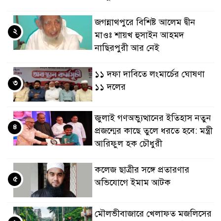
জগন্নাথপুরে বিশিষ্ট আলেম দ্বীন
২
মাওঃ শায়খ হুসাইন আহমদ
নাছিরপুরী আর নেই
১১ দফা দাবিতে লংমার্চের ঘোষণা
৩
১১ দলের
জুলাই গণঅভ্যুত্থানের ইতিহাস নতুন
৪
প্রজন্মের কাছে তুলে ধরতে হবে: মন্ত্রী
আরিফুল হক চৌধুরী
কলেজ ছাত্রীর সঙ্গে প্রতারণার
৫
অভিযোগে ইমাম আটক
মৌলভীবাজারে খেলাফত মজলিসের