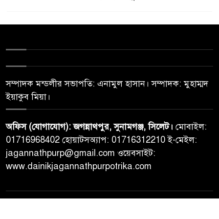
সম্পাদক মন্ডলীর সভাপতি: এনামুল হাসান। সম্পাদক: মুহাম্মদ
ইয়াকুব মিয়া।
অফিস (যোগাযোগ): জগন্নাথপুর, সুনামগঞ্জ, সিলেট।
মোবাইল:
01716968402 হোয়াটসঅ্যাপ: 01716312210 ই-মেইল:
jagannathpurp@gmail.com ওয়েবসাইট:
www.dainikjagannathpurpotrika.com
© All rights reserved © Dainikjagannathpurpotrika