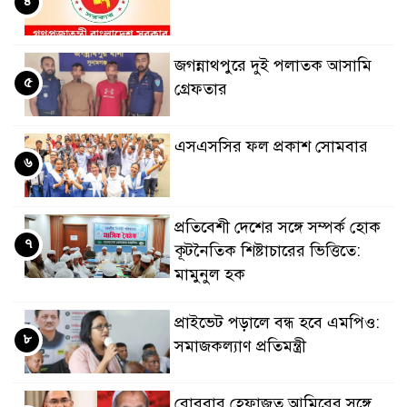
৪
জগন্নাথপুরে দুই পলাতক আসামি
৫
গ্রেফতার
এসএসসির ফল প্রকাশ সোমবার
৬
প্রতিবেশী দেশের সঙ্গে সম্পর্ক হোক
৭
কূটনৈতিক শিষ্টাচারের ভিত্তিতে:
মামুনুল হক
প্রাইভেট পড়ালে বন্ধ হবে এমপিও:
৮
সমাজকল্যাণ প্রতিমন্ত্রী
রোববার হেফাজত আমিরের সঙ্গে