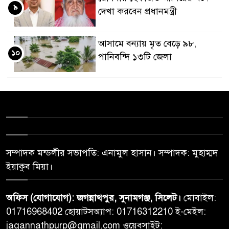
৯
দেখা করবেন প্রধানমন্ত্রী
আসামে বন্যায় মৃত বেড়ে ৯৮,
১০
পানিবন্দি ১৩টি জেলা
সম্পাদক মন্ডলীর সভাপতি: এনামুল হাসান। সম্পাদক: মুহাম্মদ
ইয়াকুব মিয়া।
অফিস (যোগাযোগ): জগন্নাথপুর, সুনামগঞ্জ, সিলেট।
মোবাইল:
01716968402 হোয়াটসঅ্যাপ: 01716312210 ই-মেইল:
jagannathpurp@gmail.com ওয়েবসাইট: