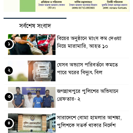
সর্বশেষ সংবাদ
বিয়ের অনুষ্ঠানে মাংস কম দেওয়া
১
নিয়ে মারামারি, আহত ১০
যেসব অভ্যাস পরিবর্তনে কমতে
২
পারে ঘরের বিদ্যুৎ বিল
জগন্নাথপুরে পুলিশের অভিযানে
৩
গ্রেফতার- ২
সারাদেশে বোমা হামলার আশঙ্কা,
৪
পুলিশকে সতর্ক থাকার নির্দেশ