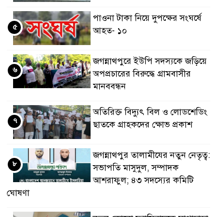
পাওনা টাকা নিয়ে দুপক্ষের সংঘর্ষে
৫
আহত- ১০
জগন্নাথপুরে ইউপি সদস্যকে জড়িয়ে
৬
অপপ্রচারের বিরুদ্ধে গ্রামবাসীর
মানববন্ধন
অতিরিক্ত বিদ্যুৎ বিল ও লোডশেডিং
৭
ছাতকে গ্রাহকদের ক্ষোভ প্রকাশ
জগন্নাথপুর তালামীযের নতুন নেতৃত্ব:
৮
সভাপতি মাসুদুল, সম্পাদক
আশরাফুল; ৪৩ সদস্যের কমিটি
ঘোষণা