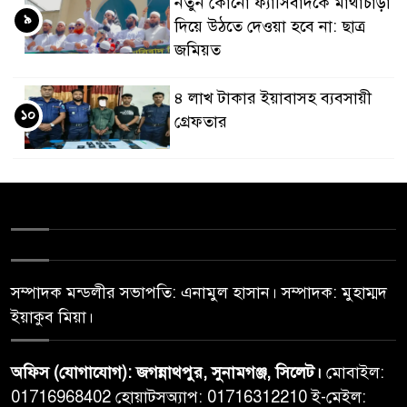
নতুন কোনো ফ্যাসিবাদকে মাথাচাড়া
৯
দিয়ে উঠতে দেওয়া হবে না: ছাত্র
জমিয়ত
৪ লাখ টাকার ইয়াবাসহ ব্যবসায়ী
১০
গ্রেফতার
সম্পাদক মন্ডলীর সভাপতি: এনামুল হাসান। সম্পাদক: মুহাম্মদ
ইয়াকুব মিয়া।
অফিস (যোগাযোগ): জগন্নাথপুর, সুনামগঞ্জ, সিলেট।
মোবাইল:
01716968402 হোয়াটসঅ্যাপ: 01716312210 ই-মেইল: