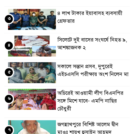
৪ লাখ টাকার ইয়াবাসহ ব্যবসায়ী
৩
গ্রেফতার
সিলেটে দুই বাসের সংঘর্ষে নিহত ৯,
৪
আশঙ্কাজনক ২
সকালে সন্তান প্রসব, দুপুরেই
৫
এইচএসসি পরীক্ষায় অংশ নিলেন মা
অচিরেই আওয়ামী লীগ বিএনপির
৬
সঙ্গে মিশে যাবে- এমপি নাছির
চৌধুরী
জগন্নাথপুরে বিশিষ্ট আলেম দ্বীন
৭
মাওঃ শায়খ হুসাইন আহমদ