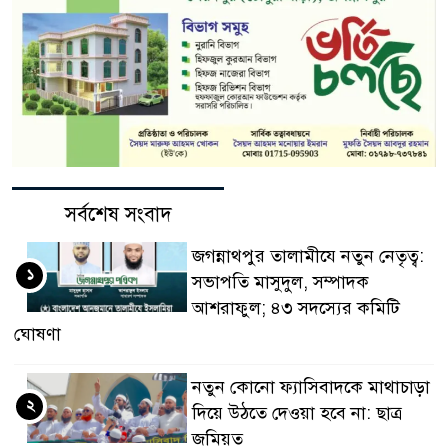
সর্বশেষ সংবাদ
জগন্নাথপুর তালামীযে নতুন নেতৃত্ব:
১
সভাপতি মাসুদুল, সম্পাদক
আশরাফুল; ৪৩ সদস্যের কমিটি
ঘোষণা
নতুন কোনো ফ্যাসিবাদকে মাথাচাড়া
২
দিয়ে উঠতে দেওয়া হবে না: ছাত্র
জমিয়ত