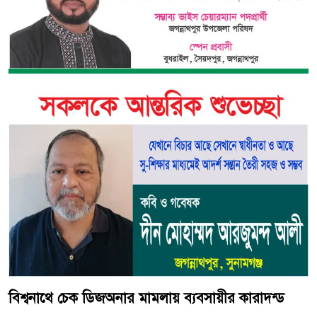
বিশ্বনাথে চেক ডিজঅনার মামলায় ব্যবসায়ীর কারাদন্ড