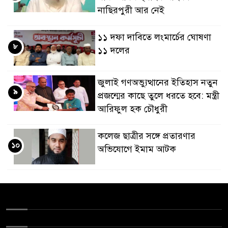
নাছিরপুরী আর নেই
১১ দফা দাবিতে লংমার্চের ঘোষণা
৮
১১ দলের
জুলাই গণঅভ্যুত্থানের ইতিহাস নতুন
৯
প্রজন্মের কাছে তুলে ধরতে হবে: মন্ত্রী
আরিফুল হক চৌধুরী
কলেজ ছাত্রীর সঙ্গে প্রতারণার
১০
অভিযোগে ইমাম আটক