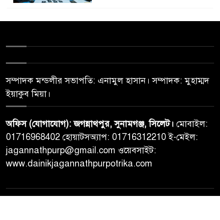
সম্পাদক মন্ডলীর সভাপতি: এনামুল হাসান। সম্পাদক: মুহাম্মদ
ইয়াকুব মিয়া।
অফিস (যোগাযোগ): জগন্নাথপুর, সুনামগঞ্জ, সিলেট।
মোবাইল:
01716968402 হোয়াটসঅ্যাপ: 01716312210 ই-মেইল:
jagannathpurp@gmail.com ওয়েবসাইট:
www.dainikjagannathpurpotrika.com
© All rights reserved © Dainikjagannathpurpotrika