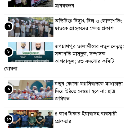
মানববন্ধন
অতিরিক্ত বিদ্যুৎ বিল ও লোডশেডিং
৭
ছাতকে গ্রাহকদের ক্ষোভ প্রকাশ
জগন্নাথপুর তালামীযের নতুন নেতৃত্ব:
৮
সভাপতি মাসুদুল, সম্পাদক
আশরাফুল; ৪৩ সদস্যের কমিটি
ঘোষণা
নতুন কোনো ফ্যাসিবাদকে মাথাচাড়া
৯
দিয়ে উঠতে দেওয়া হবে না: ছাত্র
জমিয়ত
৪ লাখ টাকার ইয়াবাসহ ব্যবসায়ী
১০
গ্রেফতার