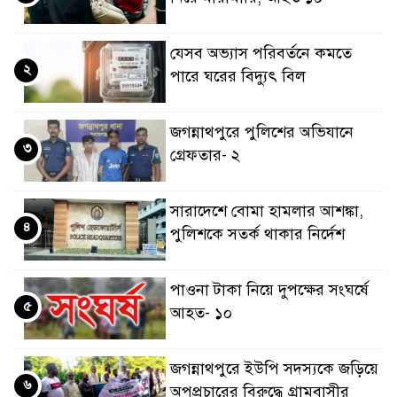
যেসব অভ্যাস পরিবর্তনে কমতে
২
পারে ঘরের বিদ্যুৎ বিল
জগন্নাথপুরে পুলিশের অভিযানে
৩
গ্রেফতার- ২
সারাদেশে বোমা হামলার আশঙ্কা,
৪
পুলিশকে সতর্ক থাকার নির্দেশ
পাওনা টাকা নিয়ে দুপক্ষের সংঘর্ষে
৫
আহত- ১০
জগন্নাথপুরে ইউপি সদস্যকে জড়িয়ে
৬
অপপ্রচারের বিরুদ্ধে গ্রামবাসীর