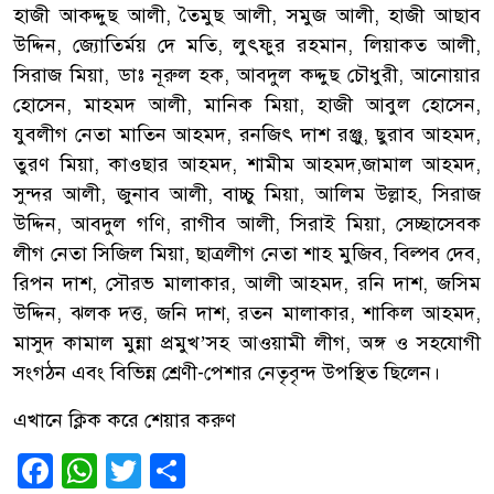
হাজী আকদ্দুছ আলী, তৈমুছ আলী, সমুজ আলী, হাজী আছাব
উদ্দিন, জ্যোতির্ময় দে মতি, লুৎফুর রহমান, লিয়াকত আলী,
সিরাজ মিয়া, ডাঃ নূরুল হক, আবদুল কদ্দুছ চৌধুরী, আনোয়ার
হোসেন, মাহমদ আলী, মানিক মিয়া, হাজী আবুল হোসেন,
যুবলীগ নেতা মাতিন আহমদ, রনজিৎ দাশ রঞ্জু, ছুরাব আহমদ,
তুরণ মিয়া, কাওছার আহমদ, শামীম আহমদ,জামাল আহমদ,
সুন্দর আলী, জুনাব আলী, বাচ্চু মিয়া, আলিম উল্লাহ, সিরাজ
উদ্দিন, আবদুল গণি, রাগীব আলী, সিরাই মিয়া, সেচ্ছাসেবক
লীগ নেতা সিজিল মিয়া, ছাত্রলীগ নেতা শাহ মুজিব, বিল্পব দেব,
রিপন দাশ, সৌরভ মালাকার, আলী আহমদ, রনি দাশ, জসিম
উদ্দিন, ঝলক দত্ত, জনি দাশ, রতন মালাকার, শাকিল আহমদ,
মাসুদ কামাল মুন্না প্রমুখ’সহ আওয়ামী লীগ, অঙ্গ ও সহযোগী
সংগঠন এবং বিভিন্ন শ্রেণী-পেশার নেতৃবৃন্দ উপস্থিত ছিলেন।
এখানে ক্লিক করে শেয়ার করুণ
Facebook
WhatsApp
Twitter
Share