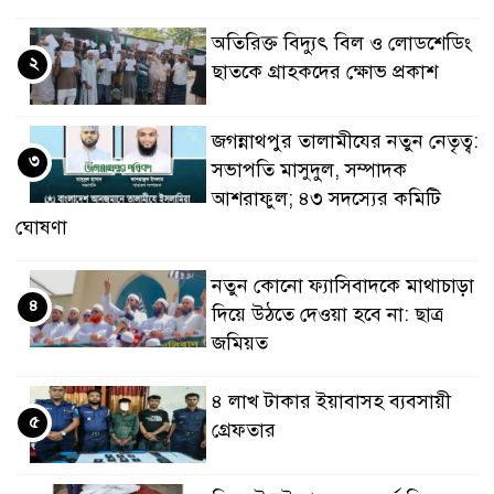
অতিরিক্ত বিদ্যুৎ বিল ও লোডশেডিং
২
ছাতকে গ্রাহকদের ক্ষোভ প্রকাশ
জগন্নাথপুর তালামীযের নতুন নেতৃত্ব:
৩
সভাপতি মাসুদুল, সম্পাদক
আশরাফুল; ৪৩ সদস্যের কমিটি
ঘোষণা
নতুন কোনো ফ্যাসিবাদকে মাথাচাড়া
৪
দিয়ে উঠতে দেওয়া হবে না: ছাত্র
জমিয়ত
৪ লাখ টাকার ইয়াবাসহ ব্যবসায়ী
৫
গ্রেফতার