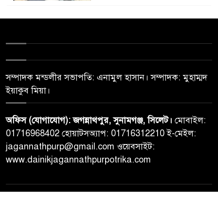
সম্পাদক মন্ডলীর সভাপতি: এনামুল হাসান। সম্পাদক: মুহাম্মদ
ইয়াকুব মিয়া।
অফিস (যোগাযোগ): জগন্নাথপুর, সুনামগঞ্জ, সিলেট।
মোবাইল:
01716968402 হোয়াটসঅ্যাপ: 01716312210 ই-মেইল:
jagannathpurp@gmail.com ওয়েবসাইট:
www.dainikjagannathpurpotrika.com
© All rights reserved © Dainikjagannathpurpotrika