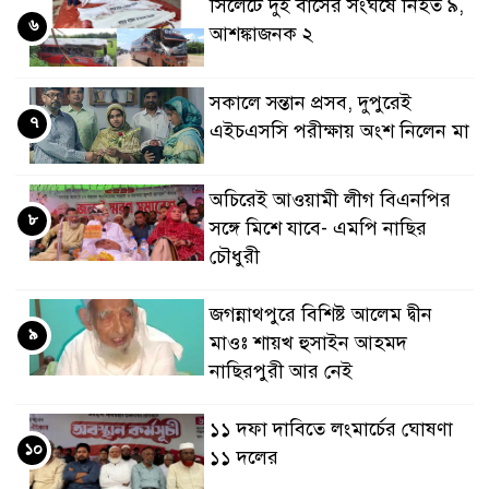
সিলেটে দুই বাসের সংঘর্ষে নিহত ৯,
৬
আশঙ্কাজনক ২
সকালে সন্তান প্রসব, দুপুরেই
৭
এইচএসসি পরীক্ষায় অংশ নিলেন মা
অচিরেই আওয়ামী লীগ বিএনপির
৮
সঙ্গে মিশে যাবে- এমপি নাছির
চৌধুরী
জগন্নাথপুরে বিশিষ্ট আলেম দ্বীন
৯
মাওঃ শায়খ হুসাইন আহমদ
নাছিরপুরী আর নেই
১১ দফা দাবিতে লংমার্চের ঘোষণা
১০
১১ দলের