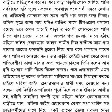
বাড়ীতে প্রতিস্থাপন করেন। এবং পাড়া পড়শী লোক দেখিয়ে পানি
সর্বরাহের ছবি তুলে উপজেলা জনস্বাস্থ্য প্রকৌশলী দপ্তরে দেখান
যে, প্রতিবেশী লোকজন সব সময় পানি পান করার জন্য নিচ্ছে।
অফিস সূত্রে জানা যায় যদিও ব্যক্তির নামে টিবওয়েল বসানো
হয়েছে তবে কোন ভাবেই পাড়া প্রতিবেশী লোকদেরকে পানি
নিতে বাধা দেওয়া যাবে না। অতপর গত রমজান মাসে হঠাৎ
মহিলা ভাইস চেয়ারম্যান তাহার স্বামীর নিজ বাড়ীতে আম গাছ
থাকায় আমের ফসলাদি চুরেরা নিয়ে যায় বলে গালমন্দ করেন
এবং পানি না নেওয়ার জন্য তার বাড়ীর গেইটে তালা মেরে দেন।
প্রতিবেশীরা তালা মারার কতা জানতে চাইলে তিনি বলেন আম
চুরি হওয়ায় পানি নিতে নিষেদ করেন। পরে এলাকাবাসী এমন
অভিযোগে দু’পক্ষের অভিযোগ সালিসের মাধ্যমে মিমাংসা করতে
চাইলে মহিলা ভাইস চেয়ারম্যান’র স্বামী সময় দেওয়ার জন্য
বলেন। ওই নির্ধারিত তারিখের পূর্বে নিখোঁজ এম ইলিয়াস আলীর
সহ ধর্মীনি তাহসিনা রুশদী লুনা মহিলা ভাইস চেয়ারম্যানের
বাড়ীতে যান। মহিলা ভাইস চেয়ারম্যান বেগম সপ্না শাহীন সহ
নেতাকর্মীদের সাথে নিয়ে একই গ্রামের জেলা যুবদল নেতা