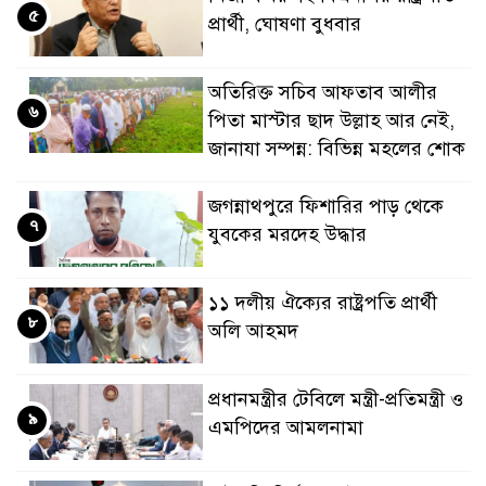
৫
প্রার্থী, ঘোষণা বুধবার
অতিরিক্ত সচিব আফতাব আলীর
৬
পিতা মাস্টার ছাদ উল্লাহ আর নেই,
জানাযা সম্পন্ন: বিভিন্ন মহলের শোক
জগন্নাথপুরে ফিশারির পাড় থেকে
৭
যুবকের মরদেহ উদ্ধার
১১ দলীয় ঐক্যের রাষ্ট্রপতি প্রার্থী
৮
অলি আহমদ
প্রধানমন্ত্রীর টেবিলে মন্ত্রী-প্রতিমন্ত্রী ও
৯
এমপিদের আমলনামা