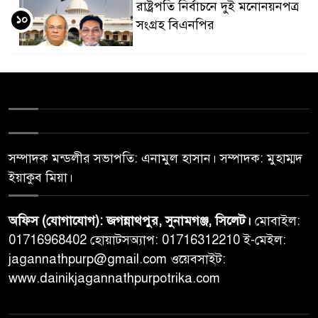
রাষ্ট্রপতি নির্বাচনে দুই মনোনয়নপত্র
১০
সংগ্রহ বিএনপির
সম্পাদক মন্ডলীর সভাপতি: এনামুল হাসান। সম্পাদক: মুহাম্মদ
ইয়াকুব মিয়া।
অফিস (যোগাযোগ): জগন্নাথপুর, সুনামগঞ্জ, সিলেট।
মোবাইল:
01716968402 হোয়াটসঅ্যাপ: 01716312210 ই-মেইল:
jagannathpurp@gmail.com ওয়েবসাইট:
www.dainikjagannathpurpotrika.com