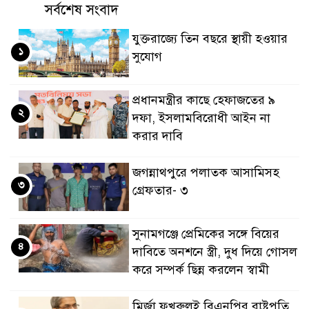
সর্বশেষ সংবাদ
যুক্তরাজ্যে তিন বছরে স্থায়ী হওয়ার
১
সুযোগ
প্রধানমন্ত্রীর কাছে হেফাজতের ৯
২
দফা, ইসলামবিরোধী আইন না
করার দাবি
জগন্নাথপুরে পলাতক আসামিসহ
৩
গ্রেফতার- ৩
সুনামগঞ্জে প্রেমিকের সঙ্গে বিয়ের
৪
দাবিতে অনশনে স্ত্রী, দুধ দিয়ে গোসল
করে সম্পর্ক ছিন্ন করলেন স্বামী
মির্জা ফখরুলই বিএনপির রাষ্ট্রপতি