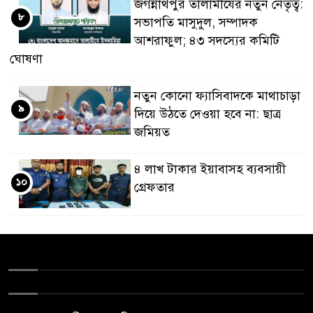
জগন্নাথপুর তালামীযের নতুন নেতৃত্ব:
৮
সভাপতি মাসুদুল, সম্পাদক
আশরাফুল; ৪৩ সদস্যের কমিটি
ঘোষণা
নতুন কোনো ফ্যাসিবাদকে মাথাচাড়া
৯
দিয়ে উঠতে দেওয়া হবে না: ছাত্র
জমিয়ত
৪ লাখ টাকার ইয়াবাসহ ব্যবসায়ী
১০
গ্রেফতার