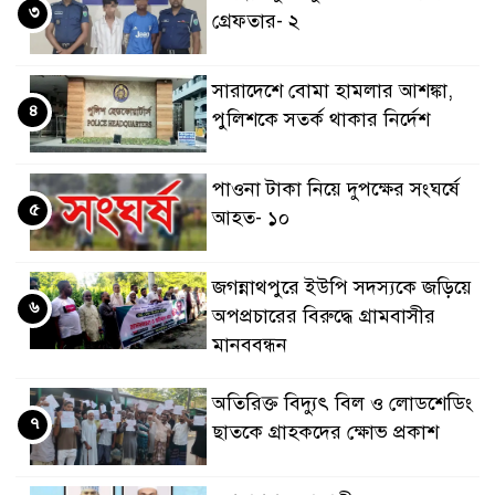
৩
গ্রেফতার- ২
সারাদেশে বোমা হামলার আশঙ্কা,
৪
পুলিশকে সতর্ক থাকার নির্দেশ
পাওনা টাকা নিয়ে দুপক্ষের সংঘর্ষে
৫
আহত- ১০
জগন্নাথপুরে ইউপি সদস্যকে জড়িয়ে
৬
অপপ্রচারের বিরুদ্ধে গ্রামবাসীর
মানববন্ধন
অতিরিক্ত বিদ্যুৎ বিল ও লোডশেডিং
৭
ছাতকে গ্রাহকদের ক্ষোভ প্রকাশ