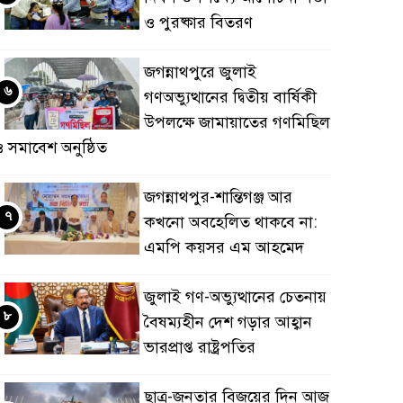
ও পুরষ্কার বিতরণ
জগন্নাথপুরে জুলাই
৬
গণঅভ্যুত্থানের দ্বিতীয় বার্ষিকী
উপলক্ষে জামায়াতের গণমিছিল
 সমাবেশ অনুষ্ঠিত
জগন্নাথপুর-শান্তিগঞ্জ আর
৭
কখনো অবহেলিত থাকবে না:
এমপি কয়সর এম আহমেদ
জুলাই গণ-অভ্যুত্থানের চেতনায়
৮
বৈষম্যহীন দেশ গড়ার আহ্বান
ভারপ্রাপ্ত রাষ্ট্রপতির
ছাত্র-জনতার বিজয়ের দিন আজ