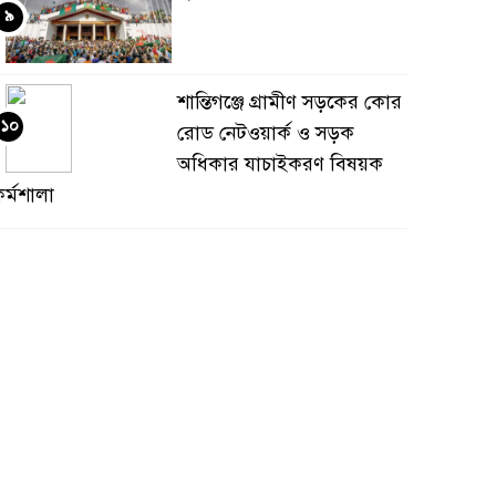
৯
শান্তিগঞ্জে গ্রামীণ সড়কের কোর
১০
রোড নেটওয়ার্ক ও সড়ক
অধিকার যাচাইকরণ বিষয়ক
র্মশালা