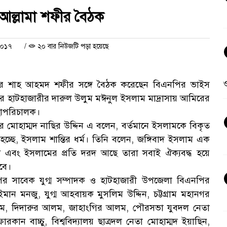
 আল্লামা শফীর বৈঠক
২০১৭
/
২০ বার নিউজটি পড়া হয়েছে
ও
র শাহ আহমদ শফীর সঙ্গে বৈঠক করেছেন বিএনপির ভাইস
রবার হাটহাজারীর দারুল উলুম মঈনুল ইসলাম মাদ্রাসায় আমিরের
হাপরিচালক।
র মোহাম্মদ নাছির উদ্দিন এ বলেন, বর্তমানে ইসলামকে বিকৃত
চ্ছে, ইসলাম শান্তির ধর্ম। তিনি বলেন, জঙ্গিবাদ ইসলাম এক
ী এবং ইসলামের প্রতি দরদ আছে তারা সবাই ঐক্যবদ্ধ হয়ে
হবে।
নপির সাবেক যুগ্ম সম্পাদক ও হাটহাজারী উপজেলা বিএনপির
ান মনজু, যুগ্ম আহবায়ক মুসলিম উদ্দিন, চট্টগ্রাম মহানগর
জসিম, দিদারুর আলম, জাহাংগির আলম, পৌরসভা যুবদল নেতা
কান বাচ্চু, বিশ্ববিদ্যালয় ছাত্রদল নেতা মোহাম্মদ ইয়াছিন,