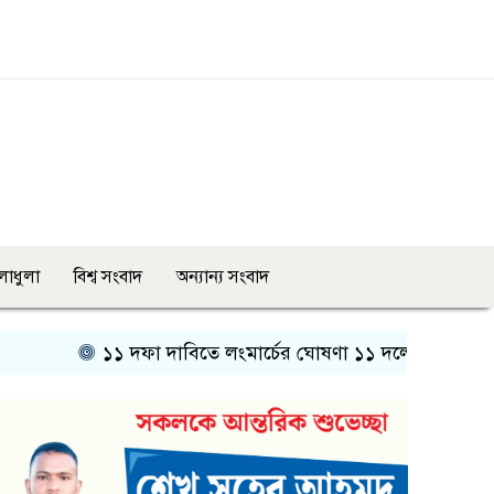
লাধুলা
বিশ্ব সংবাদ
অন্যান্য সংবাদ
১১ দফা দাবিতে লংমার্চের ঘোষণা ১১ দলের
জুলাই গণঅভ্যুত্