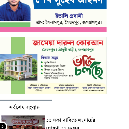
সর্বশেষ সংবাদ
১১ দফা দাবিতে লংমার্চের
১
ঘোষণা ১১ দলের