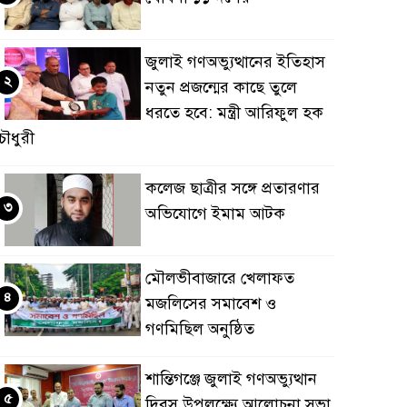
জুলাই গণঅভ্যুত্থানের ইতিহাস
২
নতুন প্রজন্মের কাছে তুলে
ধরতে হবে: মন্ত্রী আরিফুল হক
ৌধুরী
কলেজ ছাত্রীর সঙ্গে প্রতারণার
৩
অভিযোগে ইমাম আটক
মৌলভীবাজারে খেলাফত
৪
মজলিসের সমাবেশ ও
গণমিছিল অনুষ্ঠিত
শান্তিগঞ্জে জুলাই গণঅভ্যুত্থান
৫
দিবস উপলক্ষ্যে আলোচনা সভা