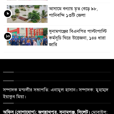
আসামে বন্যায় মৃত বেড়ে ৯৮,
৯
পানিবন্দি ১৩টি জেলা
সুনামগঞ্জের বিএনপির পাল্টাপাল্টি
১০
কর্মসূচি ঘিরে উত্তেজনা, ১৪৪ ধারা
জারি
সম্পাদক মন্ডলীর সভাপতি: এনামুল হাসান। সম্পাদক: মুহাম্মদ
ইয়াকুব মিয়া।
অফিস (যোগাযোগ): জগন্নাথপুর, সুনামগঞ্জ, সিলেট।
মোবাইল: