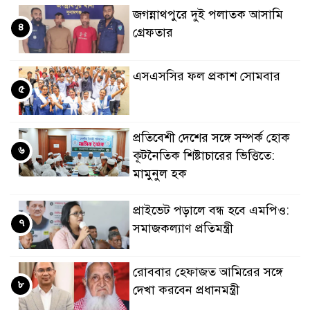
জগন্নাথপুরে দুই পলাতক আসামি
৪
গ্রেফতার
এসএসসির ফল প্রকাশ সোমবার
৫
প্রতিবেশী দেশের সঙ্গে সম্পর্ক হোক
৬
কূটনৈতিক শিষ্টাচারের ভিত্তিতে:
মামুনুল হক
প্রাইভেট পড়ালে বন্ধ হবে এমপিও:
৭
সমাজকল্যাণ প্রতিমন্ত্রী
রোববার হেফাজত আমিরের সঙ্গে
৮
দেখা করবেন প্রধানমন্ত্রী