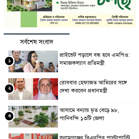
সর্বশেষ সংবাদ
প্রাইভেট পড়ালে বন্ধ হবে এমপিও:
১
সমাজকল্যাণ প্রতিমন্ত্রী
রোববার হেফাজত আমিরের সঙ্গে
২
দেখা করবেন প্রধানমন্ত্রী
আসামে বন্যায় মৃত বেড়ে ৯৮,
৩
পানিবন্দি ১৩টি জেলা
সুনামগঞ্জের বিএনপির পাল্টাপাল্টি