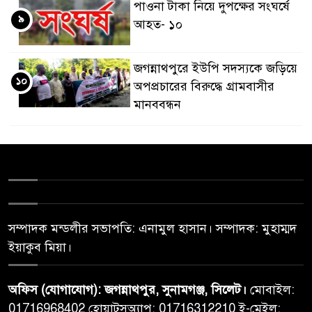
পাওনা টাকা নিয়ে দুপক্ষের সংঘর্ষে
৯
আহত- ১০
জগন্নাথপুরে ইউপি সদস্যকে জড়িয়ে
১০
অপপ্রচারের বিরুদ্ধে গ্রামবাসীর
মানববন্ধন
সম্পাদক মন্ডলীর সভাপতি: এনামুল হাসান। সম্পাদক: মুহাম্মদ
ইয়াকুব মিয়া।
অফিস (যোগাযোগ): জগন্নাথপুর, সুনামগঞ্জ, সিলেট।
মোবাইল:
01716968402 হোয়াটসঅ্যাপ: 01716312210 ই-মেইল: