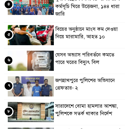
৪
কর্মসূচি ঘিরে উত্তেজনা, ১৪৪ ধারা
জারি
বিয়ের অনুষ্ঠানে মাংস কম দেওয়া
৫
নিয়ে মারামারি, আহত ১০
যেসব অভ্যাস পরিবর্তনে কমতে
৬
পারে ঘরের বিদ্যুৎ বিল
জগন্নাথপুরে পুলিশের অভিযানে
৭
গ্রেফতার- ২
সারাদেশে বোমা হামলার আশঙ্কা,
৮
পুলিশকে সতর্ক থাকার নির্দেশ