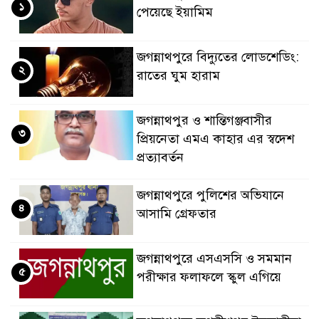
১
পেয়েছে ইয়ামিম
জগন্নাথপুরে বিদ্যুতের লোডশেডিং:
২
রাতের ঘুম হারাম
জগন্নাথপুর ও শান্তিগঞ্জবাসীর
৩
প্রিয়নেতা এমএ কাহার এর স্বদেশ
প্রত্যাবর্তন
জগন্নাথপুরে পুলিশের অভিযানে
৪
আসামি গ্রেফতার
জগন্নাথপুরে এসএসসি ও সমমান
৫
পরীক্ষার ফলাফলে স্কুল এগিয়ে