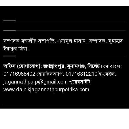
সম্পাদক মন্ডলীর সভাপতি: এনামুল হাসান। সম্পাদক: মুহাম্মদ
ইয়াকুব মিয়া।
অফিস (যোগাযোগ): জগন্নাথপুর, সুনামগঞ্জ, সিলেট।
মোবাইল:
01716968402 হোয়াটসঅ্যাপ: 01716312210 ই-মেইল:
jagannathpurp@gmail.com ওয়েবসাইট:
www.dainikjagannathpurpotrika.com
© All rights reserved © Dainikjagannathpurpotrika