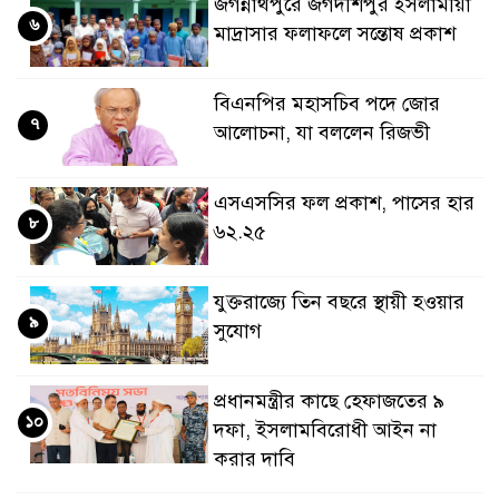
জগন্নাথপুরে জগদীশপুর ইসলামীয়া
৬
মাদ্রাসার ফলাফলে সন্তোষ প্রকাশ
বিএনপির মহাসচিব পদে জোর
৭
আলোচনা, যা বললেন রিজভী
এসএসসির ফল প্রকাশ, পাসের হার
৮
৬২.২৫
যুক্তরাজ্যে তিন বছরে স্থায়ী হওয়ার
৯
সুযোগ
প্রধানমন্ত্রীর কাছে হেফাজতের ৯
১০
দফা, ইসলামবিরোধী আইন না
করার দাবি