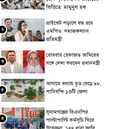
ভিত্তিতে: মামুনুল হক
প্রাইভেট পড়ালে বন্ধ হবে
২
এমপিও: সমাজকল্যাণ
প্রতিমন্ত্রী
রোববার হেফাজত আমিরের
৩
সঙ্গে দেখা করবেন প্রধানমন্ত্রী
আসামে বন্যায় মৃত বেড়ে ৯৮,
৪
পানিবন্দি ১৩টি জেলা
সুনামগঞ্জের বিএনপির
৫
পাল্টাপাল্টি কর্মসূচি ঘিরে
উত্তেজনা, ১৪৪ ধারা জারি