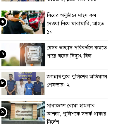
বিয়ের অনুষ্ঠানে মাংস কম
৬
দেওয়া নিয়ে মারামারি, আহত
১০
যেসব অভ্যাস পরিবর্তনে কমতে
৭
পারে ঘরের বিদ্যুৎ বিল
জগন্নাথপুরে পুলিশের অভিযানে
৮
গ্রেফতার- ২
সারাদেশে বোমা হামলার
৯
আশঙ্কা, পুলিশকে সতর্ক থাকার
নির্দেশ