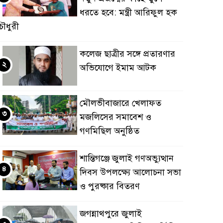
ধরতে হবে: মন্ত্রী আরিফুল হক
ৌধুরী
কলেজ ছাত্রীর সঙ্গে প্রতারণার
২
অভিযোগে ইমাম আটক
মৌলভীবাজারে খেলাফত
৩
মজলিসের সমাবেশ ও
গণমিছিল অনুষ্ঠিত
শান্তিগঞ্জে জুলাই গণঅভ্যুত্থান
৪
দিবস উপলক্ষ্যে আলোচনা সভা
ও পুরষ্কার বিতরণ
জগন্নাথপুরে জুলাই