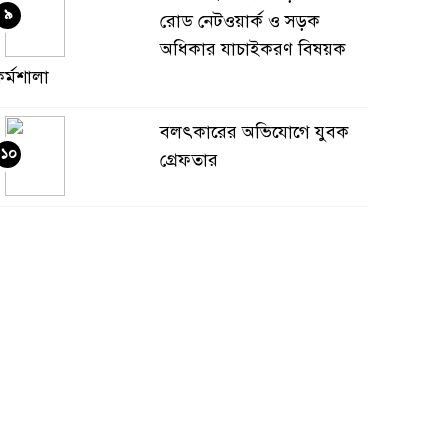
৯
রোড নেটওয়ার্ক ও সড়ক
অধিকার যাচাইকরণ বিষয়ক
র্মশালা
বলৎকারের অভিযোগে যুবক
১০
গ্রেফতার