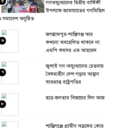
৫
গণঅভ্যুত্থানের দ্বিতীয় বার্ষিকী
উপলক্ষে জামায়াতের গণমিছিল
 সমাবেশ অনুষ্ঠিত
জগন্নাথপুর-শান্তিগঞ্জ আর
৬
কখনো অবহেলিত থাকবে না:
এমপি কয়সর এম আহমেদ
জুলাই গণ-অভ্যুত্থানের চেতনায়
৭
বৈষম্যহীন দেশ গড়ার আহ্বান
ভারপ্রাপ্ত রাষ্ট্রপতির
ছাত্র-জনতার বিজয়ের দিন আজ
৮
শান্তিগঞ্জে গ্রামীণ সড়কের কোর