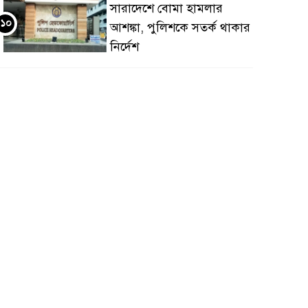
সারাদেশে বোমা হামলার
১০
আশঙ্কা, পুলিশকে সতর্ক থাকার
নির্দেশ