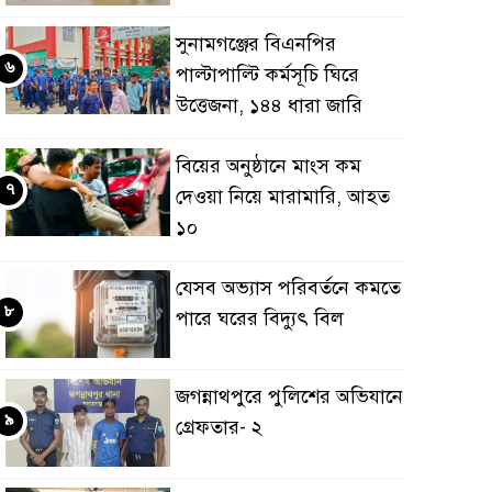
সুনামগঞ্জের বিএনপির
৬
পাল্টাপাল্টি কর্মসূচি ঘিরে
উত্তেজনা, ১৪৪ ধারা জারি
বিয়ের অনুষ্ঠানে মাংস কম
৭
দেওয়া নিয়ে মারামারি, আহত
১০
যেসব অভ্যাস পরিবর্তনে কমতে
৮
পারে ঘরের বিদ্যুৎ বিল
জগন্নাথপুরে পুলিশের অভিযানে
৯
গ্রেফতার- ২