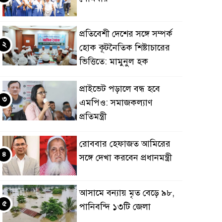
প্রতিবেশী দেশের সঙ্গে সম্পর্ক
২
হোক কূটনৈতিক শিষ্টাচারের
ভিত্তিতে: মামুনুল হক
প্রাইভেট পড়ালে বন্ধ হবে
৩
এমপিও: সমাজকল্যাণ
প্রতিমন্ত্রী
রোববার হেফাজত আমিরের
৪
সঙ্গে দেখা করবেন প্রধানমন্ত্রী
আসামে বন্যায় মৃত বেড়ে ৯৮,
৫
পানিবন্দি ১৩টি জেলা