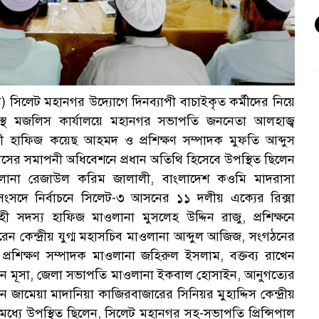
িলেট মহানগর উদ্যোগে দিনব্যাপী বাচাইকৃত কর্মীদের নিয়ে
রস্থ মজলিস কার্যালয়ে মহানগর সভাপতি জননেতা আলহাজ্ব
ী হাফিজ কয়েছ আহমদ ও প্রশিক্ষণ সম্পাদক মুফতি আব্দুস
িসের সমাপনী অধিবেশনে প্রধান অতিথি হিসেবে উপস্থিত ছিলেন
ানা রেজাউল করিম জালালী, বাংলাদেশ কওমি মাদরাসা
সংসদে নির্বাচনে সিলেট-৩ আসনের ১১ দলীয় এক্যের রিক্সা
বাহী সদস্য হাফিজ মাওলানা মুসলেহ উদ্দিন রাজু, প্রশিক্ষনে
েন কেন্দ্রীয় যুগ্ম মহাসচিব মাওলানা আব্দুল আজিজ, সংগঠনের
রশিক্ষণ সম্পাদক মাওলানা জহিরুল ইসলাম, বক্তব্য রাখেন
মান মূসা, জেলা সভাপতি মাওলানা ইকবাল হোসাইন, আনুগত্যের
ামেয়া মাদানিয়া কাজিরবাজারের সিনিয়র মুহাদ্দিস কেন্দ্রীয়
ধ্যে উপস্থিত ছিলেন, সিলেট মহানগর সহ-সভাপতি প্রিন্সিপাল