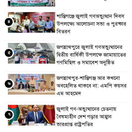
শান্তিগঞ্জে জুলাই গণঅভ্যুত্থান দিবস
৪
উপলক্ষ্যে আলোচনা সভা ও পুরষ্কার
বিতরণ
জগন্নাথপুরে জুলাই গণঅভ্যুত্থানের
৫
দ্বিতীয় বার্ষিকী উপলক্ষে জামায়াতের
গণমিছিল ও সমাবেশ অনুষ্ঠিত
জগন্নাথপুর-শান্তিগঞ্জ আর কখনো
৬
অবহেলিত থাকবে না: এমপি কয়সর
এম আহমেদ
জুলাই গণ-অভ্যুত্থানের চেতনায়
৭
বৈষম্যহীন দেশ গড়ার আহ্বান
ভারপ্রাপ্ত রাষ্ট্রপতির