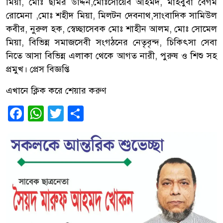
মিয়া, মোঃ ছমির উদ্দিন,মোঃসোয়েব আহমদ, মাহবুবা বেগম
রোমেনা ,মোঃ শহীদ মিয়া, মিলটন দেবনাথ,সাংবাদিক সামিউল
কবীর, নুরুল হক, স্বেচ্ছাসেবক মোঃ শাহীন আলম, মোঃ সোমেল
মিয়া, বিভিন্ন সমাজসেবী সংগঠনের নেতৃবৃন্দ, চিকিৎসা সেবা
নিতে আসা বিভিন্ন এলাকা থেকে আগত নারী, পুরুষ ও শিশু সহ
প্রমুখ। প্রেস বিজ্ঞপ্তি
এখানে ক্লিক করে শেয়ার করুণ
Facebook
WhatsApp
Twitter
Share