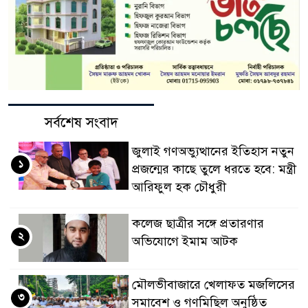
সর্বশেষ সংবাদ
জুলাই গণঅভ্যুত্থানের ইতিহাস নতুন
১
প্রজন্মের কাছে তুলে ধরতে হবে: মন্ত্রী
আরিফুল হক চৌধুরী
কলেজ ছাত্রীর সঙ্গে প্রতারণার
২
অভিযোগে ইমাম আটক
মৌলভীবাজারে খেলাফত মজলিসের
৩
সমাবেশ ও গণমিছিল অনুষ্ঠিত