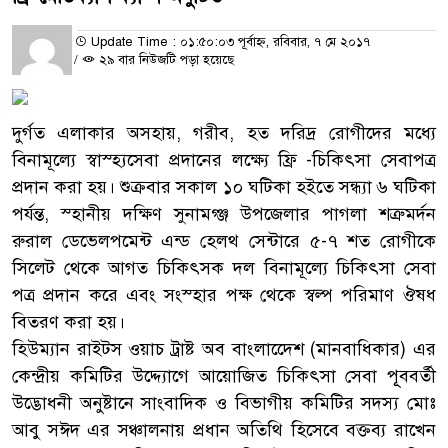
Update Time : ০১:৫০:০৩ পূর্বাহ্ন, রবিবার, ৭ মে ২০১৭
/
২৯ বার নিউজটি পড়া হয়েছে
দুর্গত এলাকার অসহায়, গরীব, হত দরিদ্র রোগীদের মধ্যে
বিনামূল্যে স্বাস্হ্যসেবা প্রদানের লক্ষ্যে ফ্রি -চিকিৎসা সেবাপত্র
প্রদান করা হয়। শুক্রবার সকাল ১০ ঘটিকা হইতে সন্ধ্যা ৬ ঘটিকা
পর্যন্ত, স্হানীয় দক্ষিণ সুনামগ্ঞ্জ উপজেলার পাগলা শত্রুমর্দন
রুরাল ডেভেলপমেন্ট এন্ড হেলথ সেন্টারে ৫-৭ শত রোগীকে
সিলেট থেকে আগত চিকিৎসক দল বিনামূল্যে চিকিৎসা সেবা
পত্র প্রদান করে এবং সংস্হার পক্ষ থেকে স্বল্প পরিমাণ ঔষধ
বিতরণ করা হয়।
হিউম্যান রাইটস ওয়াচ ট্রাষ্ট অব বাংলাদেেশ (মানবাধিকার) এর
কেন্দ্রীয় কমিটির উদ্দ্যোগে আয়োজিত চিকিৎসা সেবা পূূববর্তী
উদ্ভোধনী অনুষ্টানে সাংবাদিক ও বিভাগীয় কমিটির সদস্য মোঃ
আবু সঈদ এর সঞ্চালনায় প্রধান অতিথি হিসেবে বক্তব্য রাখেন