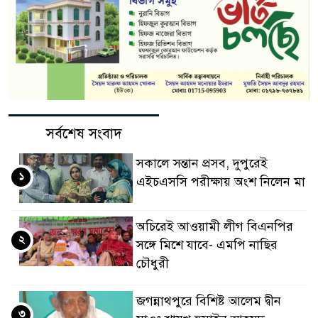
সর্বশেষ সংবাদ
সকালে সন্তান প্রসব, দুপুরেই
১
এইচএসসি পরীক্ষায় অংশ নিলেন মা
অচিরেই আওয়ামী লীগ বিএনপির
২
সঙ্গে মিশে যাবে- এমপি নাছির
চৌধুরী
জগন্নাথপুরে বিশিষ্ট আলেম দ্বীন
৩