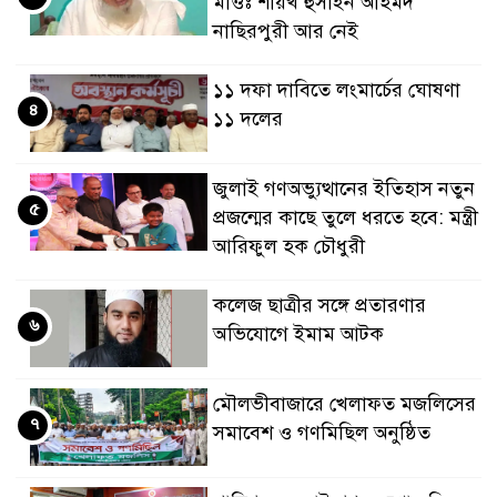
মাওঃ শায়খ হুসাইন আহমদ
নাছিরপুরী আর নেই
১১ দফা দাবিতে লংমার্চের ঘোষণা
৪
১১ দলের
জুলাই গণঅভ্যুত্থানের ইতিহাস নতুন
৫
প্রজন্মের কাছে তুলে ধরতে হবে: মন্ত্রী
আরিফুল হক চৌধুরী
কলেজ ছাত্রীর সঙ্গে প্রতারণার
৬
অভিযোগে ইমাম আটক
মৌলভীবাজারে খেলাফত মজলিসের
৭
সমাবেশ ও গণমিছিল অনুষ্ঠিত