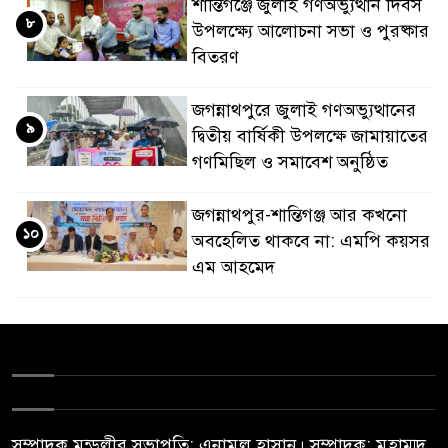
শান্তিগঞ্জে জুলাই গণঅভ্যুত্থান দিবস
৮
উপলক্ষ্যে আলোচনা সভা ও পুরষ্কার
বিতরণ
জগন্নাথপুরে জুলাই গণঅভ্যুত্থানের
৯
দ্বিতীয় বার্ষিকী উপলক্ষে জামায়াতের
গণমিছিল ও সমাবেশ অনুষ্ঠিত
জগন্নাথপুর-শান্তিগঞ্জ আর কখনো
১০
অবহেলিত থাকবে না: এমপি কয়সর
এম আহমেদ
সম্পাদক মন্ডলীর সভাপতি: এনামুল হাসান। সম্পাদক: মুহাম্মদ