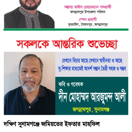
দক্ষিণ সুনামগঞ্জে জমিয়তের ইফতার মাহফিল