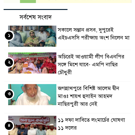
সর্বশেষ সংবাদ
সকালে সন্তান প্রসব, দুপুরেই
১
এইচএসসি পরীক্ষায় অংশ নিলেন মা
অচিরেই আওয়ামী লীগ বিএনপির
২
সঙ্গে মিশে যাবে- এমপি নাছির
চৌধুরী
জগন্নাথপুরে বিশিষ্ট আলেম দ্বীন
৩
মাওঃ শায়খ হুসাইন আহমদ
নাছিরপুরী আর নেই
১১ দফা দাবিতে লংমার্চের ঘোষণা
৪
১১ দলের