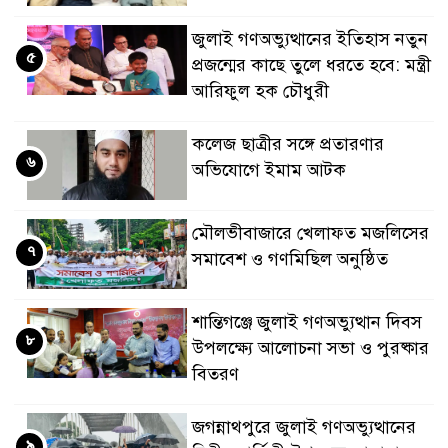
জুলাই গণঅভ্যুত্থানের ইতিহাস নতুন
৫
প্রজন্মের কাছে তুলে ধরতে হবে: মন্ত্রী
আরিফুল হক চৌধুরী
কলেজ ছাত্রীর সঙ্গে প্রতারণার
৬
অভিযোগে ইমাম আটক
মৌলভীবাজারে খেলাফত মজলিসের
৭
সমাবেশ ও গণমিছিল অনুষ্ঠিত
শান্তিগঞ্জে জুলাই গণঅভ্যুত্থান দিবস
৮
উপলক্ষ্যে আলোচনা সভা ও পুরষ্কার
বিতরণ
জগন্নাথপুরে জুলাই গণঅভ্যুত্থানের
৯