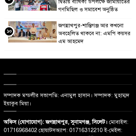
দ্বিতীয় বার্ষিকী উপলক্ষে জামায়াতের
গণমিছিল ও সমাবেশ অনুষ্ঠিত
জগন্নাথপুর-শান্তিগঞ্জ আর কখনো
১০
অবহেলিত থাকবে না: এমপি কয়সর
এম আহমেদ
সম্পাদক মন্ডলীর সভাপতি: এনামুল হাসান। সম্পাদক: মুহাম্মদ
ইয়াকুব মিয়া।
অফিস (যোগাযোগ): জগন্নাথপুর, সুনামগঞ্জ, সিলেট।
মোবাইল:
01716968402 হোয়াটসঅ্যাপ: 01716312210 ই-মেইল: